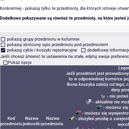
Konkretniej - pokazuj tylko te przedmioty, dla których istnieje otw
Dodatkowo pokazywane są również te przedmioty, na które jesteś ju
pokazuj grupy przedmiotu w kolumnie
pokazuj skrócony opis przedmiotu pod przedmiotem
pokazuj cykle i koszyki rejestracyjne
dodatkowe informacje 
Jeśli chcesz zmienić te ustawienia na stałe, edytuj swoje prefere
Pokaż opcje
Lege
Jeśli przedmiot jest prowadzon
to w odpowiedniej komórce poja
Ikona koszyka zależy od tego, 
dany prz
- nie jeste
- aktualnie nie mo
- możesz się
- możesz się wyrejestro
Kod
Nazwa
Nazwa
- złożyłeś prośbę o zarejest
przedmiotu
jednostki
przedmiotu
wycof