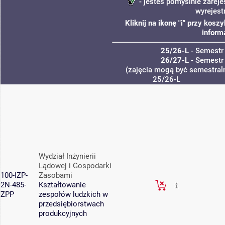
- jesteś pomyślnie zareje
wyrejest
Kliknij na ikonę "i" przy kos
inform
25/26-L
- Semestr
26/27-L
- Semestr
(zajęcia mogą być semestraln
25/26-L
Wydział Inżynierii
Lądowej i Gospodarki
100-IZP-
Zasobami
2N-485-
Kształtowanie
ZPP
zespołów ludzkich w
przedsiębiorstwach
produkcyjnych