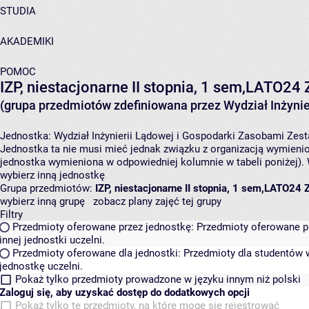
STUDIA
AKADEMIKI
POMOC
IZP, niestacjonarne II stopnia, 1 sem,LATO24
(grupa przedmiotów zdefiniowana przez Wydział Inżynie
Jednostka:
Wydział Inżynierii Lądowej i Gospodarki Zasobami
Zest
Jednostka ta nie musi mieć jednak związku z organizacją wymieni
jednostka wymieniona w odpowiedniej kolumnie w tabeli poniżej).
wybierz inną jednostkę
Grupa przedmiotów:
IZP, niestacjonarne II stopnia, 1 sem,LATO24
wybierz inną grupę
zobacz plany zajęć tej grupy
Filtry
Przedmioty oferowane przez jednostkę:
Przedmioty oferowane pr
innej jednostki uczelni.
Przedmioty oferowane dla jednostki:
Przedmioty dla studentów w
jednostkę uczelni.
Pokaż tylko przedmioty prowadzone w języku innym niż polski
Zaloguj się, aby uzyskać dostęp do dodatkowych opcji
Pokaż tylko te przedmioty, na które mogę się rejestrować