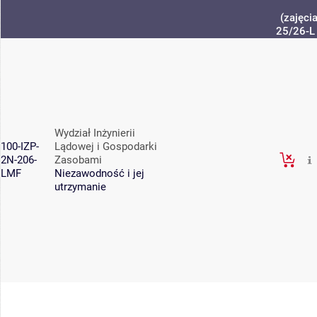
(zajęci
25/26-L
Wydział Inżynierii
100-IZP-
Lądowej i Gospodarki
2N-206-
Zasobami
LMF
Niezawodność i jej
utrzymanie