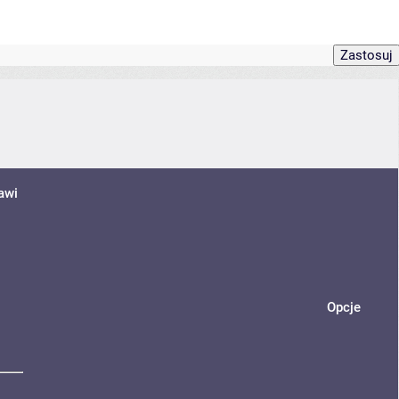
awi
Opcje