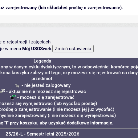
ż zarejestrowany (lub składałeś prośbę o zarejestrowanie).
o rejestracji i zajęciach
ncje w menu
Mój USOSweb
.
Legenda
dzony w danym cyklu dydaktycznym, to w odpowiedniej komórce poj
. Ikona koszyka zależy od tego, czy możesz się rejestrować na dany
przedmiot.
- nie jesteś zalogowany
- aktualnie nie możesz się rejestrować
- możesz się zarejestrować
możesz się wyrejestrować (lub wycofać prośbę)
prośbę o zarejestrowanie (i nie możesz jej już wycofać)
myślnie zarejestrowany (i nie możesz się wyrejestrować)
onę "i" przy koszyku, aby uzyskać dodatkowe informacje.
25/26-L
- Semestr letni 2025/2026