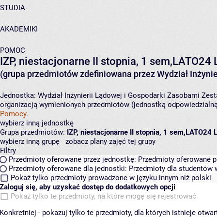
STUDIA
AKADEMIKI
POMOC
IZP, niestacjonarne II stopnia, 1 sem,LATO24
(grupa przedmiotów zdefiniowana przez Wydział Inżynie
Jednostka:
Wydział Inżynierii Lądowej i Gospodarki Zasobami
Zest
organizacją wymienionych przedmiotów (jednostką odpowiedzialną 
Pomocy
.
wybierz inną jednostkę
Grupa przedmiotów:
IZP, niestacjonarne II stopnia, 1 sem,LATO24
wybierz inną grupę
zobacz plany zajęć tej grupy
Filtry
Przedmioty oferowane przez jednostkę:
Przedmioty oferowane pr
Przedmioty oferowane dla jednostki:
Przedmioty dla studentów w
Pokaż tylko przedmioty prowadzone w języku innym niż polski
Zaloguj się, aby uzyskać dostęp do dodatkowych opcji
Pokaż tylko te przedmioty, na które mogę się rejestrować
Konkretniej - pokazuj tylko te przedmioty, dla których istnieje otw