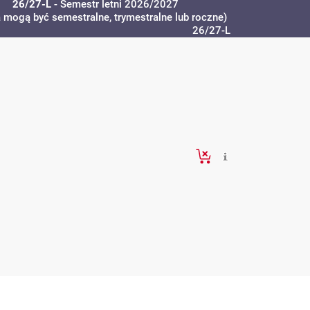
26/27-L
- Semestr letni 2026/2027
a mogą być semestralne, trymestralne lub roczne)
26/27-L