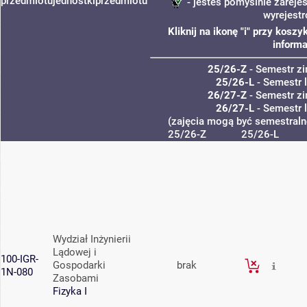
przedmiotu
jednostki
przedmiotu
- jesteś pomyślnie zarejes
wyrejest
Kliknij na ikonę "i" przy kos
informa
25/26-Z
- Semestr z
25/26-L
- Semestr 
26/27-Z
- Semestr z
26/27-L
- Semestr 
(zajęcia mogą być semestralne
25/26-Z
25/26-L
Wydział Inżynierii
Lądowej i
100-IGR-
Gospodarki
brak
1N-080
Zasobami
Fizyka I