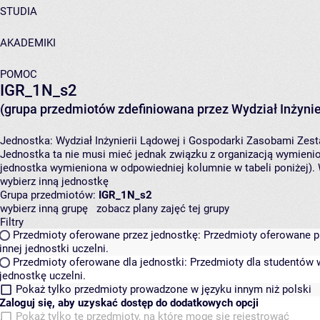
STUDIA
AKADEMIKI
POMOC
IGR_1N_s2
(grupa przedmiotów zdefiniowana przez Wydział Inżynie
Jednostka:
Wydział Inżynierii Lądowej i Gospodarki Zasobami
Zest
Jednostka ta nie musi mieć jednak związku z organizacją wymieni
jednostka wymieniona w odpowiedniej kolumnie w tabeli poniżej).
wybierz inną jednostkę
Grupa przedmiotów:
IGR_1N_s2
wybierz inną grupę
zobacz plany zajęć tej grupy
Filtry
Przedmioty oferowane przez jednostkę:
Przedmioty oferowane pr
innej jednostki uczelni.
Przedmioty oferowane dla jednostki:
Przedmioty dla studentów w
jednostkę uczelni.
Pokaż tylko przedmioty prowadzone w języku innym niż polski
Zaloguj się, aby uzyskać dostęp do dodatkowych opcji
Pokaż tylko te przedmioty, na które mogę się rejestrować