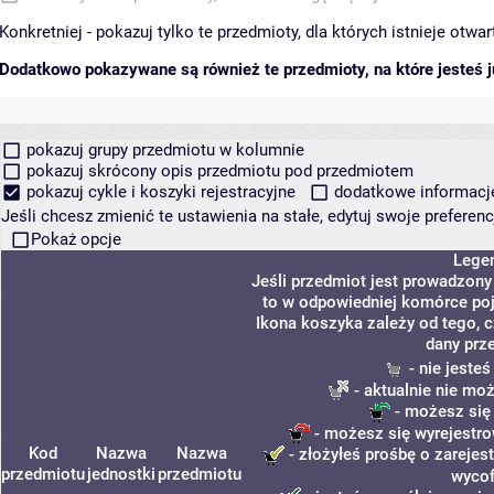
Konkretniej - pokazuj tylko te przedmioty, dla których istnieje otw
Dodatkowo pokazywane są również te przedmioty, na które jesteś ju
pokazuj grupy przedmiotu w kolumnie
pokazuj skrócony opis przedmiotu pod przedmiotem
pokazuj cykle i koszyki rejestracyjne
dodatkowe informacje 
Jeśli chcesz zmienić te ustawienia na stałe, edytuj swoje prefere
Pokaż opcje
Lege
Jeśli przedmiot jest prowadzon
to w odpowiedniej komórce poja
Ikona koszyka zależy od tego, 
dany prz
- nie jeste
- aktualnie nie mo
- możesz się
- możesz się wyrejestro
Kod
Nazwa
Nazwa
- złożyłeś prośbę o zarejest
przedmiotu
jednostki
przedmiotu
wycof