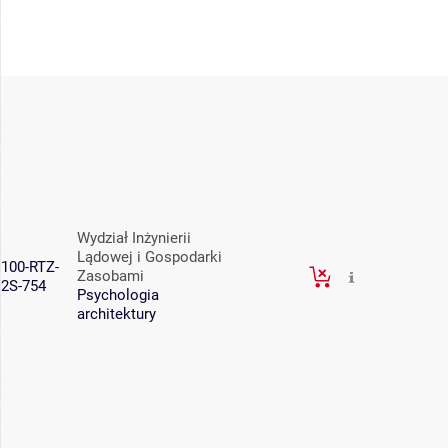
Wydział Inżynierii
Lądowej i Gospodarki
100-RTZ-
Zasobami
2S-754
Psychologia
architektury