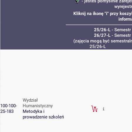
- jesteś pomyślnie zareje
wyrejest
Kliknij na ikonę "i" przy kos
inform
25/26-L
- Semestr
26/27-L
- Semestr
(zajęcia mogą być semestraln
25/26-L
Wydział
100-100-
Humanistyczny
2S-183
Metodyka i
prowadzenie szkoleń