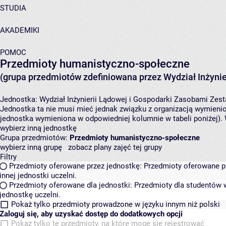
STUDIA
AKADEMIKI
POMOC
Przedmioty humanistyczno-społeczne
(grupa przedmiotów zdefiniowana przez Wydział Inżynie
Jednostka:
Wydział Inżynierii Lądowej i Gospodarki Zasobami
Zest
Jednostka ta nie musi mieć jednak związku z organizacją wymieni
jednostka wymieniona w odpowiedniej kolumnie w tabeli poniżej).
wybierz inną jednostkę
Grupa przedmiotów:
Przedmioty humanistyczno-społeczne
wybierz inną grupę
zobacz plany zajęć tej grupy
Filtry
Przedmioty oferowane przez jednostkę:
Przedmioty oferowane pr
innej jednostki uczelni.
Przedmioty oferowane dla jednostki:
Przedmioty dla studentów w
jednostkę uczelni.
Pokaż tylko przedmioty prowadzone w języku innym niż polski
Zaloguj się, aby uzyskać dostęp do dodatkowych opcji
Pokaż tylko te przedmioty, na które mogę się rejestrować