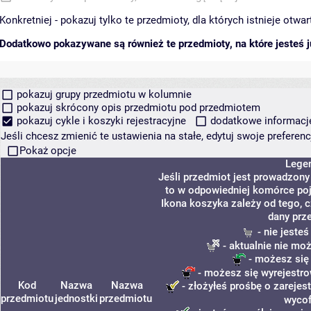
Konkretniej - pokazuj tylko te przedmioty, dla których istnieje otw
Dodatkowo pokazywane są również te przedmioty, na które jesteś ju
pokazuj grupy przedmiotu w kolumnie
pokazuj skrócony opis przedmiotu pod przedmiotem
pokazuj cykle i koszyki rejestracyjne
dodatkowe informacje 
Jeśli chcesz zmienić te ustawienia na stałe, edytuj swoje prefere
Pokaż opcje
Lege
Jeśli przedmiot jest prowadzon
to w odpowiedniej komórce poja
Ikona koszyka zależy od tego, 
dany prz
- nie jeste
- aktualnie nie mo
- możesz się
- możesz się wyrejestro
Kod
Nazwa
Nazwa
- złożyłeś prośbę o zarejest
przedmiotu
jednostki
przedmiotu
wycof