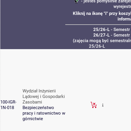
- jesteś pomyślnie zareje
wyrejest
Kliknij na ikonę "i" przy kos
inform
25/26-L
- Semestr
26/27-L
- Semestr
(zajęcia mogą być semestraln
25/26-L
Wydział Inżynierii
Lądowej i Gospodarki
100-IGR-
Zasobami
1N-018
Bezpieczeństwo
pracy i ratownictwo w
górnictwie