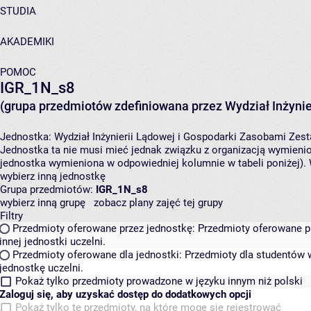
STUDIA
AKADEMIKI
POMOC
IGR_1N_s8
(grupa przedmiotów zdefiniowana przez Wydział Inżynie
Jednostka:
Wydział Inżynierii Lądowej i Gospodarki Zasobami
Zest
Jednostka ta nie musi mieć jednak związku z organizacją wymieni
jednostka wymieniona w odpowiedniej kolumnie w tabeli poniżej).
wybierz inną jednostkę
Grupa przedmiotów:
IGR_1N_s8
wybierz inną grupę
zobacz plany zajęć tej grupy
Filtry
Przedmioty oferowane przez jednostkę:
Przedmioty oferowane pr
innej jednostki uczelni.
Przedmioty oferowane dla jednostki:
Przedmioty dla studentów w
jednostkę uczelni.
Pokaż tylko przedmioty prowadzone w języku innym niż polski
Zaloguj się, aby uzyskać dostęp do dodatkowych opcji
Pokaż tylko te przedmioty, na które mogę się rejestrować