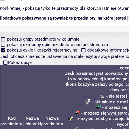
Konkretniej - pokazuj tylko te przedmioty, dla których istnieje otw
Dodatkowo pokazywane są również te przedmioty, na które jesteś ju
pokazuj grupy przedmiotu w kolumnie
pokazuj skrócony opis przedmiotu pod przedmiotem
pokazuj cykle i koszyki rejestracyjne
dodatkowe informacje 
Jeśli chcesz zmienić te ustawienia na stałe, edytuj swoje prefere
Pokaż opcje
Lege
Jeśli przedmiot jest prowadzony
to w odpowiedniej komórce poja
Ikona koszyka zależy od tego, c
dany prze
- nie jeste
- aktualnie nie moż
- możesz się 
- możesz się wyrejestro
Kod
Nazwa
Nazwa
- złożyłeś prośbę o zarejest
przedmiotu
jednostki
przedmiotu
wycof