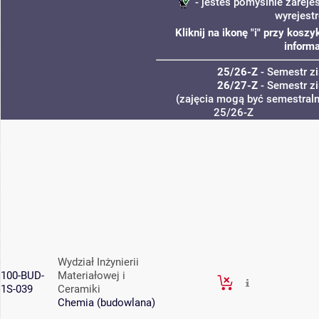
- jesteś pomyślnie zareje
wyrejest
Kliknij na ikonę "i" przy kos
informa
25/26-Z
- Semestr 
26/27-Z
- Semestr 
(zajęcia mogą być semestralne
25/26-Z
Wydział Inżynierii
100-BUD-
Materiałowej i
1S-039
Ceramiki
Chemia (budowlana)