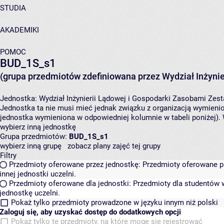
STUDIA
AKADEMIKI
POMOC
BUD_1S_s1
(grupa przedmiotów zdefiniowana przez Wydział Inżynie
Jednostka:
Wydział Inżynierii Lądowej i Gospodarki Zasobami
Zest
Jednostka ta nie musi mieć jednak związku z organizacją wymieni
jednostka wymieniona w odpowiedniej kolumnie w tabeli poniżej).
wybierz inną jednostkę
Grupa przedmiotów:
BUD_1S_s1
wybierz inną grupę
zobacz plany zajęć tej grupy
Filtry
Przedmioty oferowane przez jednostkę:
Przedmioty oferowane pr
innej jednostki uczelni.
Przedmioty oferowane dla jednostki:
Przedmioty dla studentów w
jednostkę uczelni.
Pokaż tylko przedmioty prowadzone w języku innym niż polski
Zaloguj się, aby uzyskać dostęp do dodatkowych opcji
Pokaż tylko te przedmioty, na które mogę się rejestrować