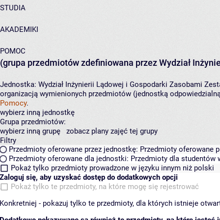
STUDIA
AKADEMIKI
POMOC
(grupa przedmiotów zdefiniowana przez Wydział Inżynie
Jednostka:
Wydział Inżynierii Lądowej i Gospodarki Zasobami
Zest
organizacją wymienionych przedmiotów (jednostką odpowiedzialną 
Pomocy
.
wybierz inną jednostkę
Grupa przedmiotów:
wybierz inną grupę
zobacz plany zajęć tej grupy
Filtry
Przedmioty oferowane przez jednostkę:
Przedmioty oferowane pr
Przedmioty oferowane dla jednostki:
Przedmioty dla studentów w
Pokaż tylko przedmioty prowadzone w języku innym niż polski
Zaloguj się, aby uzyskać dostęp do dodatkowych opcji
Pokaż tylko te przedmioty, na które mogę się rejestrować
Konkretniej - pokazuj tylko te przedmioty, dla których istnieje otw