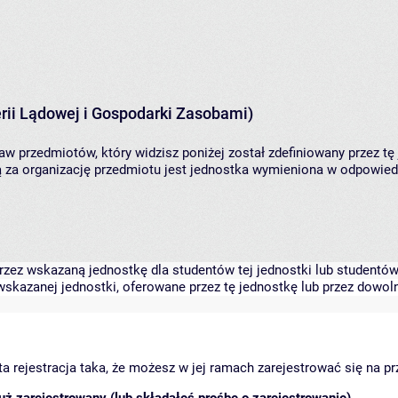
rii Lądowej i Gospodarki Zasobami)
aw przedmiotów, który widzisz poniżej został zdefiniowany przez tę
za organizację przedmiotu jest jednostka wymieniona w odpowiedni
zez wskazaną jednostkę dla studentów tej jednostki lub studentów 
skazanej jednostki, oferowane przez tę jednostkę lub przez dowoln
arta rejestracja taka, że możesz w jej ramach zarejestrować się na p