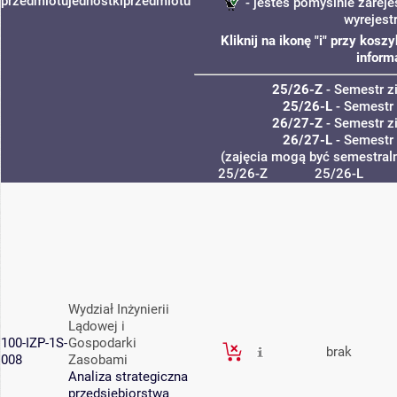
przedmiotu
jednostki
przedmiotu
- jesteś pomyślnie zareje
wyrejest
Kliknij na ikonę "i" przy kos
inform
25/26-Z
- Semestr 
25/26-L
- Semestr
26/27-Z
- Semestr 
26/27-L
- Semestr
(zajęcia mogą być semestraln
25/26-Z
25/26-L
Wydział Inżynierii
Lądowej i
100-IZP-1S-
Gospodarki
brak
008
Zasobami
Analiza strategiczna
przedsiębiorstwa