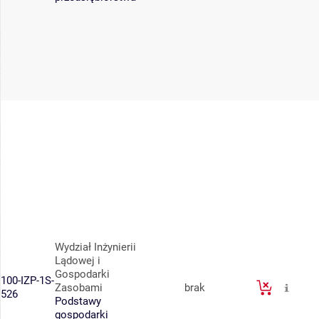
Wydział Inżynierii
Lądowej i
Gospodarki
100-IZP-1S-
Zasobami
brak
526
Podstawy
gospodarki