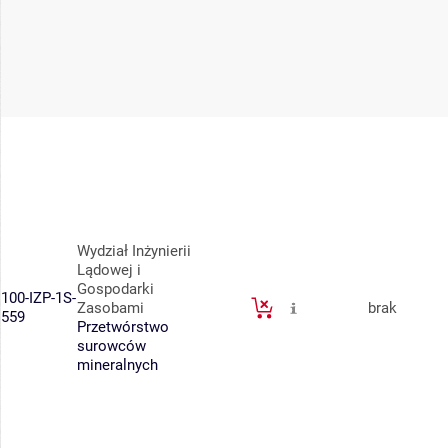
Wydział Inżynierii
Lądowej i
Gospodarki
100-IZP-1S-
Zasobami
brak
559
Przetwórstwo
surowców
mineralnych