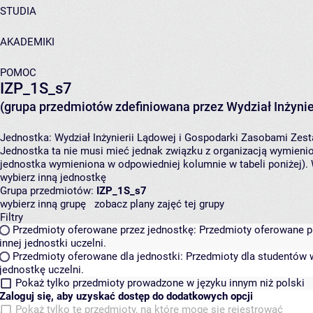
STUDIA
AKADEMIKI
POMOC
IZP_1S_s7
(grupa przedmiotów zdefiniowana przez Wydział Inżynie
Jednostka:
Wydział Inżynierii Lądowej i Gospodarki Zasobami
Zest
Jednostka ta nie musi mieć jednak związku z organizacją wymieni
jednostka wymieniona w odpowiedniej kolumnie w tabeli poniżej).
wybierz inną jednostkę
Grupa przedmiotów:
IZP_1S_s7
wybierz inną grupę
zobacz plany zajęć tej grupy
Filtry
Przedmioty oferowane przez jednostkę:
Przedmioty oferowane pr
innej jednostki uczelni.
Przedmioty oferowane dla jednostki:
Przedmioty dla studentów w
jednostkę uczelni.
Pokaż tylko przedmioty prowadzone w języku innym niż polski
Zaloguj się, aby uzyskać dostęp do dodatkowych opcji
Pokaż tylko te przedmioty, na które mogę się rejestrować