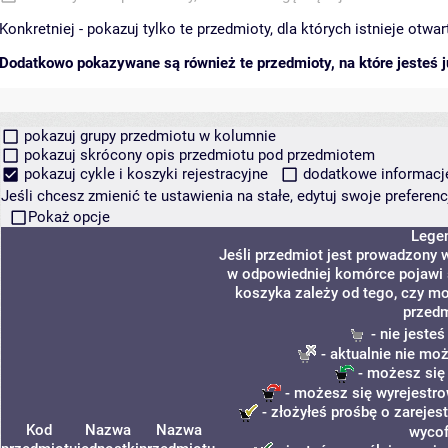
Konkretniej - pokazuj tylko te przedmioty, dla których istnieje otw
Dodatkowo pokazywane są również te przedmioty, na które jesteś ju
pokazuj grupy przedmiotu w kolumnie
pokazuj skrócony opis przedmiotu pod przedmiotem
pokazuj cykle i koszyki rejestracyjne
dodatkowe informacje 
Jeśli chcesz zmienić te ustawienia na stałe, edytuj swoje prefere
Pokaż opcje
Lege
Jeśli przedmiot jest prowadzony 
w odpowiedniej komórce pojawi s
koszyka zależy od tego, czy mo
przedm
- nie jeste
- aktualnie nie mo
- możesz się
- możesz się wyrejestro
- złożyłeś prośbę o zarejest
Kod
Nazwa
Nazwa
wycof