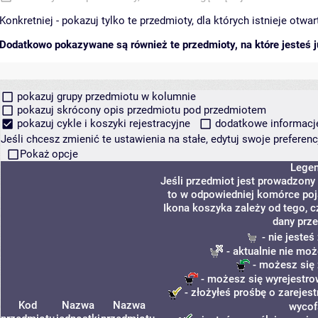
Konkretniej - pokazuj tylko te przedmioty, dla których istnieje otw
Dodatkowo pokazywane są również te przedmioty, na które jesteś ju
pokazuj grupy przedmiotu w kolumnie
pokazuj skrócony opis przedmiotu pod przedmiotem
pokazuj cykle i koszyki rejestracyjne
dodatkowe informacje 
Jeśli chcesz zmienić te ustawienia na stałe, edytuj swoje prefere
Pokaż opcje
Lege
Jeśli przedmiot jest prowadzony
to w odpowiedniej komórce poja
Ikona koszyka zależy od tego, c
dany prze
- nie jeste
- aktualnie nie moż
- możesz się 
- możesz się wyrejestro
- złożyłeś prośbę o zarejest
Kod
Nazwa
Nazwa
wycof