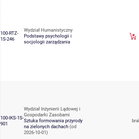
Wydział Humanistyczny
100-RTZ-
Podstawy psychologii i
1S-246
socjologii zarządzania
Wydział Inżynierii Lądowej i
Gospodarki Zasobami
100-IKS-1S-
Sztuka formowania przyrody
bra
901
na zielonych dachach
(od
2026-10-01)