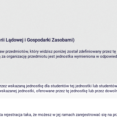
rii Lądowej i Gospodarki Zasobami)
aw przedmiotów, który widzisz poniżej został zdefiniowany przez tę
za organizację przedmiotu jest jednostka wymieniona w odpowiedni
zez wskazaną jednostkę dla studentów tej jednostki lub studentów 
skazanej jednostki, oferowane przez tę jednostkę lub przez dowoln
arta rejestracja taka, że możesz w jej ramach zarejestrować się na p