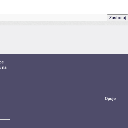
ce
ć na
Opcje