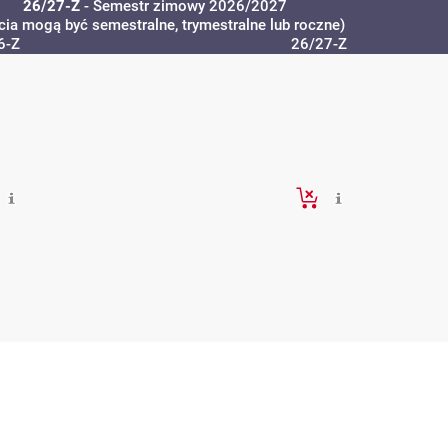
26/27-Z
- Semestr zimowy 2026/2027
cia mogą być semestralne, trymestralne lub roczne)
6-Z
26/27-Z