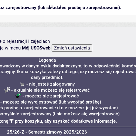
ż zarejestrowany (lub składałeś prośbę o zarejestrowanie).
o rejestracji i zajęciach
ncje w menu
Mój USOSweb
.
Legenda
 prowadzony w danym cyklu dydaktycznym, to w odpowiedniej komór
tracyjny. Ikona koszyka zależy od tego, czy możesz się rejestrowa
dany przedmiot.
- nie jesteś zalogowany
- aktualnie nie możesz się rejestrować
- możesz się zarejestrować
- możesz się wyrejestrować (lub wycofać prośbę)
eś prośbę o zarejestrowanie (i nie możesz jej już wycofać)
pomyślnie zarejestrowany (i nie możesz się wyrejestrować)
ikonę "i" przy koszyku, aby uzyskać dodatkowe informacje.
25/26-Z
- Semestr zimowy 2025/2026