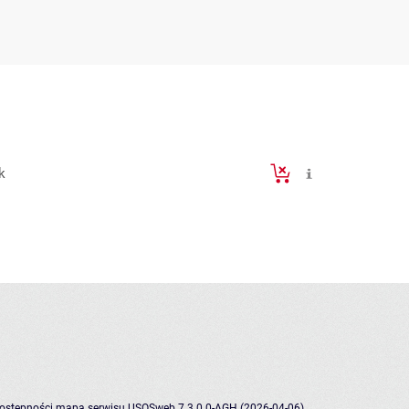
k
dostępności
mapa serwisu
USOSweb 7.3.0.0-AGH (2026-04-06)