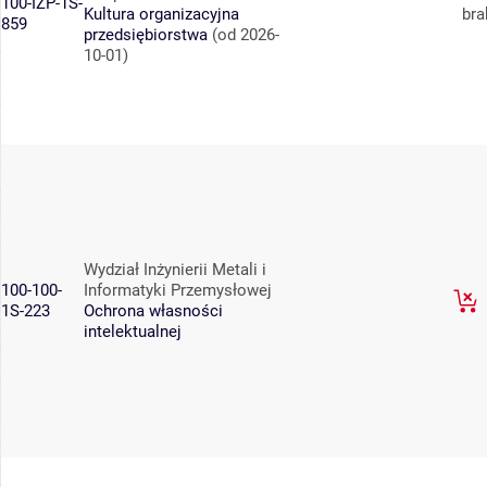
100-IZP-1S-
Kultura organizacyjna
bra
859
przedsiębiorstwa
(od 2026-
10-01)
Wydział Inżynierii Metali i
100-100-
Informatyki Przemysłowej
1S-223
Ochrona własności
intelektualnej