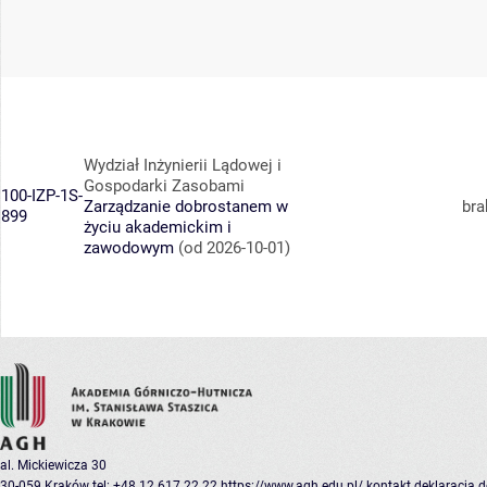
Wydział Inżynierii Lądowej i
Gospodarki Zasobami
100-IZP-1S-
Zarządzanie dobrostanem w
bra
899
życiu akademickim i
zawodowym
(od 2026-10-01)
al. Mickiewicza 30
30-059 Kraków
tel: +48 12 617 22 22
https://www.agh.edu.pl/
kontakt
deklaracja 