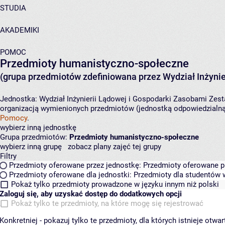
STUDIA
AKADEMIKI
POMOC
Przedmioty humanistyczno-społeczne
(grupa przedmiotów zdefiniowana przez Wydział Inżynie
Jednostka:
Wydział Inżynierii Lądowej i Gospodarki Zasobami
Zest
organizacją wymienionych przedmiotów (jednostką odpowiedzialną 
Pomocy
.
wybierz inną jednostkę
Grupa przedmiotów:
Przedmioty humanistyczno-społeczne
wybierz inną grupę
zobacz plany zajęć tej grupy
Filtry
Przedmioty oferowane przez jednostkę:
Przedmioty oferowane pr
Przedmioty oferowane dla jednostki:
Przedmioty dla studentów w
Pokaż tylko przedmioty prowadzone w języku innym niż polski
Zaloguj się, aby uzyskać dostęp do dodatkowych opcji
Pokaż tylko te przedmioty, na które mogę się rejestrować
Konkretniej - pokazuj tylko te przedmioty, dla których istnieje otw