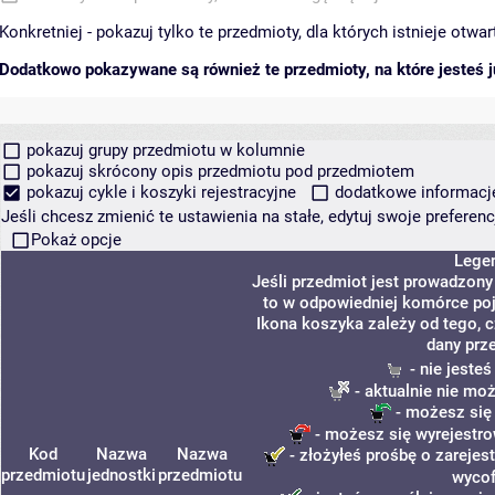
Konkretniej - pokazuj tylko te przedmioty, dla których istnieje otw
Dodatkowo pokazywane są również te przedmioty, na które jesteś ju
pokazuj grupy przedmiotu w kolumnie
pokazuj skrócony opis przedmiotu pod przedmiotem
pokazuj cykle i koszyki rejestracyjne
dodatkowe informacje 
Jeśli chcesz zmienić te ustawienia na stałe, edytuj swoje prefere
Pokaż opcje
Lege
Jeśli przedmiot jest prowadzon
to w odpowiedniej komórce poja
Ikona koszyka zależy od tego, 
dany prz
- nie jeste
- aktualnie nie mo
- możesz się
- możesz się wyrejestro
Kod
Nazwa
Nazwa
- złożyłeś prośbę o zarejest
przedmiotu
jednostki
przedmiotu
wycof