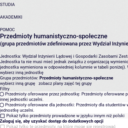
STUDIA
AKADEMIKI
POMOC
Przedmioty humanistyczno-społeczne
(grupa przedmiotów zdefiniowana przez Wydział Inżynie
Jednostka:
Wydział Inżynierii Lądowej i Gospodarki Zasobami
Zest
Jednostka ta nie musi mieć jednak związku z organizacją wymieni
jednostka wymieniona w odpowiedniej kolumnie w tabeli poniżej).
wybierz inną jednostkę
Grupa przedmiotów:
Przedmioty humanistyczno-społeczne
wybierz inną grupę
zobacz plany zajęć tej grupy
Filtry
Przedmioty oferowane przez jednostkę:
Przedmioty oferowane pr
innej jednostki uczelni.
Przedmioty oferowane dla jednostki:
Przedmioty dla studentów w
jednostkę uczelni.
Pokaż tylko przedmioty prowadzone w języku innym niż polski
Zaloguj się, aby uzyskać dostęp do dodatkowych opcji
Pokaż tylko te przedmioty, na które mogę się rejestrować