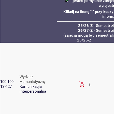
- jesteś pomyślnie zareje
wyrejest
Kliknij na ikonę "i" przy kos
inform
25/26-Z
- Semestr 
26/27-Z
- Semestr 
(zajęcia mogą być semestraln
25/26-Z
Wydział
100-100-
Humanistyczny
1S-127
Komunikacja
interpersonalna