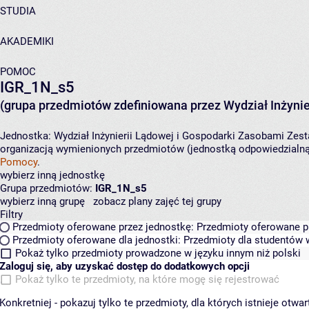
STUDIA
AKADEMIKI
POMOC
IGR_1N_s5
(grupa przedmiotów zdefiniowana przez Wydział Inżynie
Jednostka:
Wydział Inżynierii Lądowej i Gospodarki Zasobami
Zest
organizacją wymienionych przedmiotów (jednostką odpowiedzialną 
Pomocy
.
wybierz inną jednostkę
Grupa przedmiotów:
IGR_1N_s5
wybierz inną grupę
zobacz plany zajęć tej grupy
Filtry
Przedmioty oferowane przez jednostkę:
Przedmioty oferowane pr
Przedmioty oferowane dla jednostki:
Przedmioty dla studentów w
Pokaż tylko przedmioty prowadzone w języku innym niż polski
Zaloguj się, aby uzyskać dostęp do dodatkowych opcji
Pokaż tylko te przedmioty, na które mogę się rejestrować
Konkretniej - pokazuj tylko te przedmioty, dla których istnieje otw