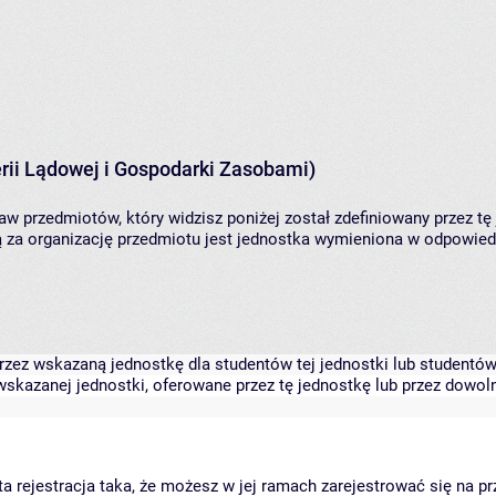
rii Lądowej i Gospodarki Zasobami)
aw przedmiotów, który widzisz poniżej został zdefiniowany przez tę
za organizację przedmiotu jest jednostka wymieniona w odpowiedni
zez wskazaną jednostkę dla studentów tej jednostki lub studentów 
skazanej jednostki, oferowane przez tę jednostkę lub przez dowoln
arta rejestracja taka, że możesz w jej ramach zarejestrować się na p