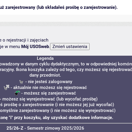
ż zarejestrowany (lub składałeś prośbę o zarejestrowanie).
o rejestracji i zajęciach
ncje w menu
Mój USOSweb
.
Legenda
prowadzony w danym cyklu dydaktycznym, to w odpowiedniej komór
tracyjny. Ikona koszyka zależy od tego, czy możesz się rejestrowa
dany przedmiot.
- nie jesteś zalogowany
- aktualnie nie możesz się rejestrować
- możesz się zarejestrować
- możesz się wyrejestrować (lub wycofać prośbę)
eś prośbę o zarejestrowanie (i nie możesz jej już wycofać)
pomyślnie zarejestrowany (i nie możesz się wyrejestrować)
ikonę "i" przy koszyku, aby uzyskać dodatkowe informacje.
25/26-Z
- Semestr zimowy 2025/2026