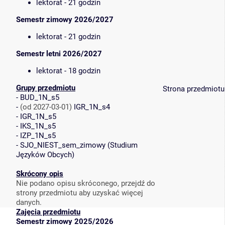
lektorat - 21 godzin
Semestr zimowy 2026/2027
lektorat - 21 godzin
Semestr letni 2026/2027
lektorat - 18 godzin
Grupy przedmiotu
Strona przedmiotu
-
BUD_1N_s5
-
(od 2027-03-01)
IGR_1N_s4
-
IGR_1N_s5
-
IKS_1N_s5
-
IZP_1N_s5
-
SJO_NIEST_sem_zimowy
(
Studium
Języków Obcych
)
Skrócony opis
Nie podano opisu skróconego, przejdź do
strony przedmiotu aby uzyskać więcej
danych.
Zajęcia przedmiotu
Semestr zimowy 2025/2026