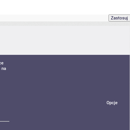
ce
ć na
Opcje