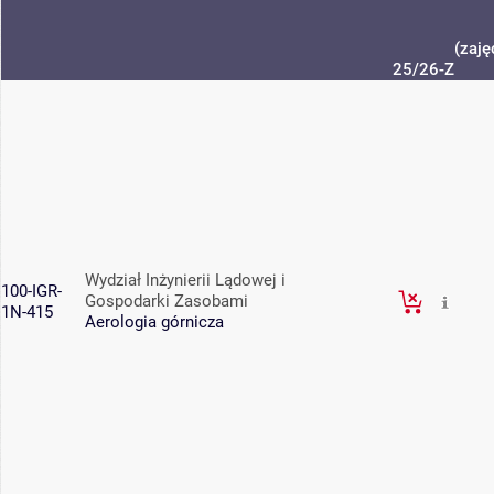
(zaję
25/26-Z
Wydział Inżynierii Lądowej i
100-IGR-
Gospodarki Zasobami
1N-415
Aerologia górnicza