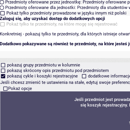
Przedmioty oferowane przez jednostkę:
Przedmioty oferowane pr
Przedmioty oferowane dla jednostki:
Przedmioty dla studentów w
Pokaż tylko przedmioty prowadzone w języku innym niż polski
Zaloguj się, aby uzyskać dostęp do dodatkowych opcji
Pokaż tylko te przedmioty, na które mogę się rejestrować
Konkretniej - pokazuj tylko te przedmioty, dla których istnieje otw
Dodatkowo pokazywane są również te przedmioty, na które jesteś ju
pokazuj grupy przedmiotu w kolumnie
pokazuj skrócony opis przedmiotu pod przedmiotem
pokazuj cykle i koszyki rejestracyjne
dodatkowe informacje 
Jeśli chcesz zmienić te ustawienia na stałe, edytuj swoje prefere
Pokaż opcje
Jeśli przedmiot jest prowa
się koszyk rejestracyjny