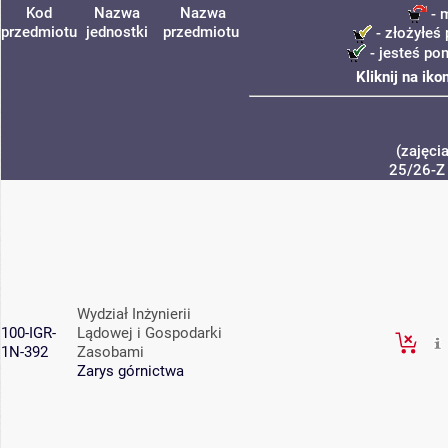
Kod
Nazwa
Nazwa
- 
przedmiotu
jednostki
przedmiotu
- złożyłeś 
- jesteś po
Kliknij na ik
(zajęci
25/26-Z
Wydział Inżynierii
100-IGR-
Lądowej i Gospodarki
1N-392
Zasobami
Zarys górnictwa