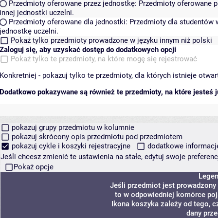
Przedmioty oferowane przez jednostkę:
Przedmioty oferowane pr
innej jednostki uczelni.
Przedmioty oferowane dla jednostki:
Przedmioty dla studentów w
jednostkę uczelni.
Pokaż tylko przedmioty prowadzone w języku innym niż polski
Zaloguj się, aby uzyskać dostęp do dodatkowych opcji
Pokaż tylko te przedmioty, na które mogę się rejestrować
Konkretniej - pokazuj tylko te przedmioty, dla których istnieje otw
Dodatkowo pokazywane są również te przedmioty, na które jesteś ju
pokazuj grupy przedmiotu w kolumnie
pokazuj skrócony opis przedmiotu pod przedmiotem
pokazuj cykle i koszyki rejestracyjne
dodatkowe informacje 
Jeśli chcesz zmienić te ustawienia na stałe, edytuj swoje prefere
Pokaż opcje
Lege
Jeśli przedmiot jest prowadzony
to w odpowiedniej komórce poja
Ikona koszyka zależy od tego, c
dany prze