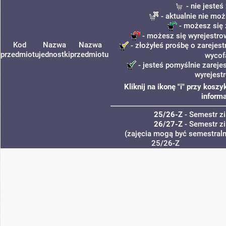
- nie jeste
- aktualnie nie moż
- możesz się 
- możesz się wyrejestro
Kod
Nazwa
Nazwa
- złożyłeś prośbę o zarejest
przedmiotu
jednostki
przedmiotu
wycof
- jesteś pomyślnie zareje
wyrejest
Kliknij na ikonę "i" przy kos
informa
25/26-Z
- Semestr 
26/27-Z
- Semestr 
(zajęcia mogą być semestralne
25/26-Z