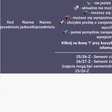
- nie jeste
- aktualnie nie moż
- możesz się 
- możesz się wyrejestro
Kod
Nazwa
Nazwa
- złożyłeś prośbę o zarejest
przedmiotu
jednostki
przedmiotu
wycof
- jesteś pomyślnie zareje
wyrejest
Kliknij na ikonę "i" przy kos
informa
25/26-Z
- Semestr 
26/27-Z
- Semestr 
(zajęcia mogą być semestralne
25/26-Z