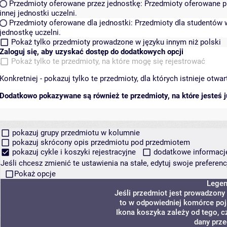
Przedmioty oferowane przez jednostkę:
Przedmioty oferowane pr
innej jednostki uczelni.
Przedmioty oferowane dla jednostki:
Przedmioty dla studentów w
jednostkę uczelni.
Pokaż tylko przedmioty prowadzone w języku innym niż polski
Zaloguj się, aby uzyskać dostęp do dodatkowych opcji
Pokaż tylko te przedmioty, na które mogę się rejestrować
Konkretniej - pokazuj tylko te przedmioty, dla których istnieje otw
Dodatkowo pokazywane są również te przedmioty, na które jesteś ju
pokazuj grupy przedmiotu w kolumnie
pokazuj skrócony opis przedmiotu pod przedmiotem
pokazuj cykle i koszyki rejestracyjne
dodatkowe informacje 
Jeśli chcesz zmienić te ustawienia na stałe, edytuj swoje prefere
Pokaż opcje
Lege
Jeśli przedmiot jest prowadzony
to w odpowiedniej komórce poja
Ikona koszyka zależy od tego, c
dany prze