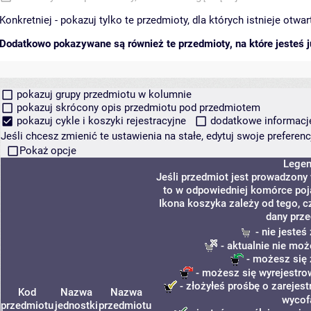
Konkretniej - pokazuj tylko te przedmioty, dla których istnieje otw
Dodatkowo pokazywane są również te przedmioty, na które jesteś ju
pokazuj grupy przedmiotu w kolumnie
pokazuj skrócony opis przedmiotu pod przedmiotem
pokazuj cykle i koszyki rejestracyjne
dodatkowe informacje 
Jeśli chcesz zmienić te ustawienia na stałe, edytuj swoje prefere
Pokaż opcje
Lege
Jeśli przedmiot jest prowadzony
to w odpowiedniej komórce poja
Ikona koszyka zależy od tego, c
dany prze
- nie jeste
- aktualnie nie moż
- możesz się 
- możesz się wyrejestro
- złożyłeś prośbę o zarejest
Kod
Nazwa
Nazwa
wycof
przedmiotu
jednostki
przedmiotu