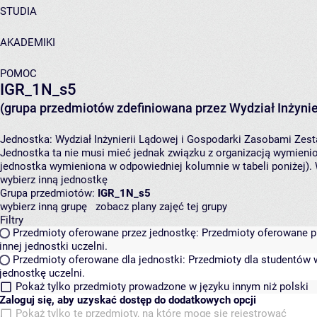
STUDIA
AKADEMIKI
POMOC
IGR_1N_s5
(grupa przedmiotów zdefiniowana przez Wydział Inżynie
Jednostka:
Wydział Inżynierii Lądowej i Gospodarki Zasobami
Zest
Jednostka ta nie musi mieć jednak związku z organizacją wymieni
jednostka wymieniona w odpowiedniej kolumnie w tabeli poniżej).
wybierz inną jednostkę
Grupa przedmiotów:
IGR_1N_s5
wybierz inną grupę
zobacz plany zajęć tej grupy
Filtry
Przedmioty oferowane przez jednostkę:
Przedmioty oferowane pr
innej jednostki uczelni.
Przedmioty oferowane dla jednostki:
Przedmioty dla studentów w
jednostkę uczelni.
Pokaż tylko przedmioty prowadzone w języku innym niż polski
Zaloguj się, aby uzyskać dostęp do dodatkowych opcji
Pokaż tylko te przedmioty, na które mogę się rejestrować