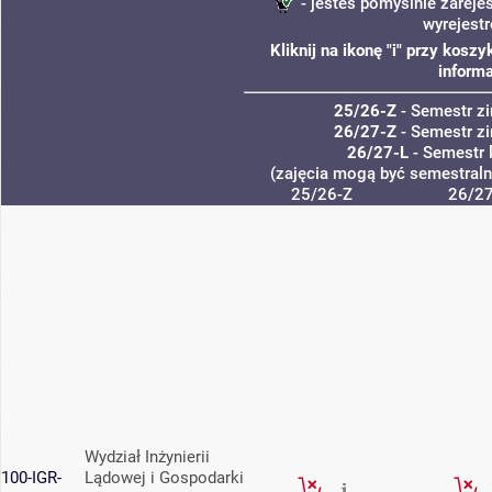
- jesteś pomyślnie zareje
wyrejest
Kliknij na ikonę "i" przy kos
informa
25/26-Z
- Semestr 
26/27-Z
- Semestr 
26/27-L
- Semestr 
(zajęcia mogą być semestralne
25/26-Z
26/27
Wydział Inżynierii
100-IGR-
Lądowej i Gospodarki