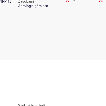
1N-415
Zasobami
Aerologia górnicza
Wydział Inżynierii