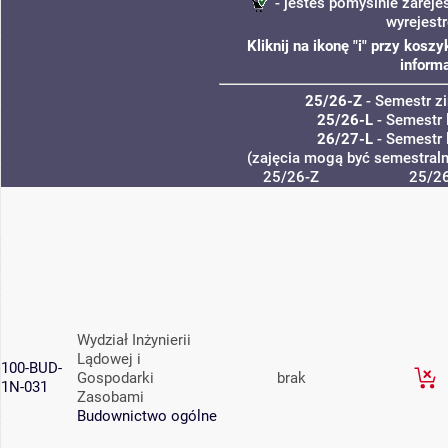
- jesteś pomyślnie zareje
wyrejest
Kliknij na ikonę "i" przy kos
informa
25/26-Z
- Semestr 
25/26-L
- Semestr 
26/27-L
- Semestr 
(zajęcia mogą być semestralne
25/26-Z
25/26
Wydział Inżynierii
Lądowej i
100-BUD-
Gospodarki
brak
1N-031
Zasobami
Budownictwo ogólne