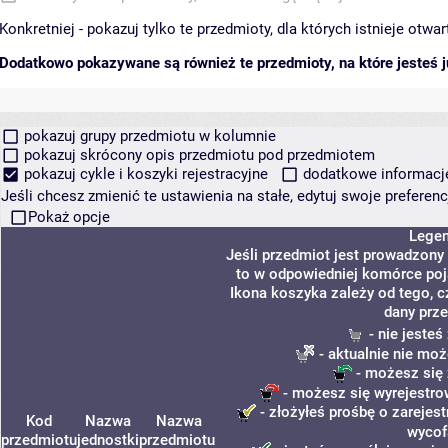
Konkretniej - pokazuj tylko te przedmioty, dla których istnieje otw
Dodatkowo pokazywane są również te przedmioty, na które jesteś ju
pokazuj grupy przedmiotu w kolumnie
pokazuj skrócony opis przedmiotu pod przedmiotem
pokazuj cykle i koszyki rejestracyjne
dodatkowe informacje 
Jeśli chcesz zmienić te ustawienia na stałe, edytuj swoje prefere
Pokaż opcje
Lege
Jeśli przedmiot jest prowadzony
to w odpowiedniej komórce poja
Ikona koszyka zależy od tego, c
dany prze
- nie jeste
- aktualnie nie moż
- możesz się 
- możesz się wyrejestro
- złożyłeś prośbę o zarejest
Kod
Nazwa
Nazwa
wycof
przedmiotu
jednostki
przedmiotu