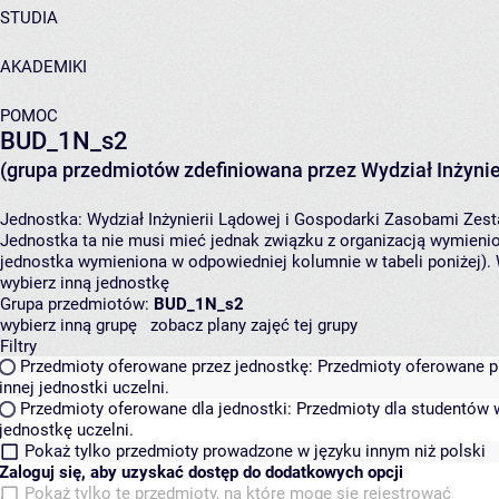
STUDIA
AKADEMIKI
POMOC
BUD_1N_s2
(grupa przedmiotów zdefiniowana przez Wydział Inżynie
Jednostka:
Wydział Inżynierii Lądowej i Gospodarki Zasobami
Zest
Jednostka ta nie musi mieć jednak związku z organizacją wymieni
jednostka wymieniona w odpowiedniej kolumnie w tabeli poniżej).
wybierz inną jednostkę
Grupa przedmiotów:
BUD_1N_s2
wybierz inną grupę
zobacz plany zajęć tej grupy
Filtry
Przedmioty oferowane przez jednostkę:
Przedmioty oferowane pr
innej jednostki uczelni.
Przedmioty oferowane dla jednostki:
Przedmioty dla studentów w
jednostkę uczelni.
Pokaż tylko przedmioty prowadzone w języku innym niż polski
Zaloguj się, aby uzyskać dostęp do dodatkowych opcji
Pokaż tylko te przedmioty, na które mogę się rejestrować