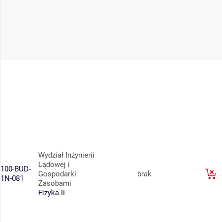
Wydział Inżynierii
Lądowej i
100-BUD-
Gospodarki
brak
1N-081
Zasobami
Fizyka II