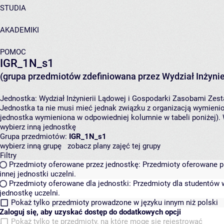
STUDIA
AKADEMIKI
POMOC
IGR_1N_s1
(grupa przedmiotów zdefiniowana przez Wydział Inżynie
Jednostka:
Wydział Inżynierii Lądowej i Gospodarki Zasobami
Zest
Jednostka ta nie musi mieć jednak związku z organizacją wymieni
jednostka wymieniona w odpowiedniej kolumnie w tabeli poniżej).
wybierz inną jednostkę
Grupa przedmiotów:
IGR_1N_s1
wybierz inną grupę
zobacz plany zajęć tej grupy
Filtry
Przedmioty oferowane przez jednostkę:
Przedmioty oferowane pr
innej jednostki uczelni.
Przedmioty oferowane dla jednostki:
Przedmioty dla studentów w
jednostkę uczelni.
Pokaż tylko przedmioty prowadzone w języku innym niż polski
Zaloguj się, aby uzyskać dostęp do dodatkowych opcji
Pokaż tylko te przedmioty, na które mogę się rejestrować