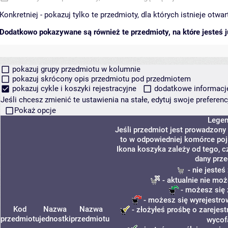
Konkretniej - pokazuj tylko te przedmioty, dla których istnieje otw
Dodatkowo pokazywane są również te przedmioty, na które jesteś ju
pokazuj grupy przedmiotu w kolumnie
pokazuj skrócony opis przedmiotu pod przedmiotem
pokazuj cykle i koszyki rejestracyjne
dodatkowe informacje 
Jeśli chcesz zmienić te ustawienia na stałe, edytuj swoje prefere
Pokaż opcje
Lege
Jeśli przedmiot jest prowadzony
to w odpowiedniej komórce poja
Ikona koszyka zależy od tego, c
dany prze
- nie jeste
- aktualnie nie moż
- możesz się 
- możesz się wyrejestro
Kod
Nazwa
Nazwa
- złożyłeś prośbę o zarejest
przedmiotu
jednostki
przedmiotu
wycof