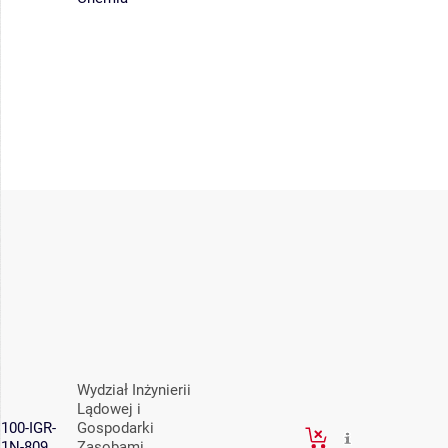
Wydział Inżynierii
Lądowej i
100-IGR-
Gospodarki
1N-809
Zasobami