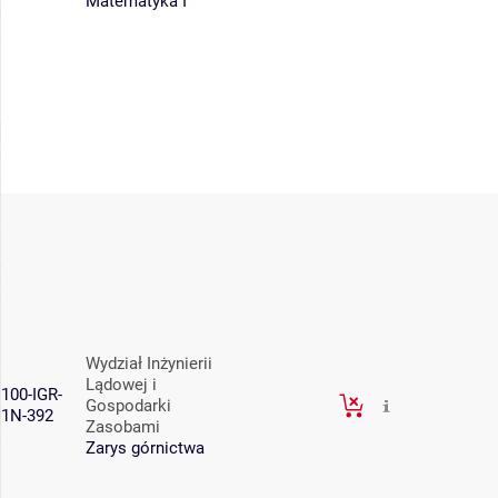
Matematyka I
Wydział Inżynierii
Lądowej i
100-IGR-
Gospodarki
1N-392
Zasobami
Zarys górnictwa