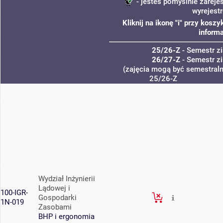
- jesteś pomyślnie zareje
wyrejest
Kliknij na ikonę "i" przy kos
informa
25/26-Z
- Semestr 
26/27-Z
- Semestr 
(zajęcia mogą być semestralne
25/26-Z
Wydział Inżynierii
Lądowej i
100-IGR-
Gospodarki
1N-019
Zasobami
BHP i ergonomia