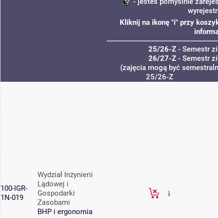
- jesteś pomyślnie zareje
wyrejest
Kliknij na ikonę "i" przy kos
informa
25/26-Z
- Semestr 
26/27-Z
- Semestr 
(zajęcia mogą być semestralne
25/26-Z
Wydział Inżynierii
Lądowej i
100-IGR-
Gospodarki
1N-019
Zasobami
BHP i ergonomia