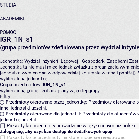
STUDIA
AKADEMIKI
POMOC
IGR_1N_s1
(grupa przedmiotów zdefiniowana przez Wydział Inżynie
Jednostka:
Wydział Inżynierii Lądowej i Gospodarki Zasobami
Zest
Jednostka ta nie musi mieć jednak związku z organizacją wymieni
jednostka wymieniona w odpowiedniej kolumnie w tabeli poniżej).
wybierz inną jednostkę
Grupa przedmiotów:
IGR_1N_s1
wybierz inną grupę
zobacz plany zajęć tej grupy
Filtry
Przedmioty oferowane przez jednostkę:
Przedmioty oferowane pr
innej jednostki uczelni.
Przedmioty oferowane dla jednostki:
Przedmioty dla studentów w
jednostkę uczelni.
Pokaż tylko przedmioty prowadzone w języku innym niż polski
Zaloguj się, aby uzyskać dostęp do dodatkowych opcji
Pokaż tylko te przedmioty, na które mogę się rejestrować