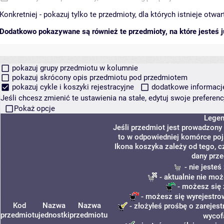
Konkretniej - pokazuj tylko te przedmioty, dla których istnieje otw
Dodatkowo pokazywane są również te przedmioty, na które jesteś ju
pokazuj grupy przedmiotu w kolumnie
pokazuj skrócony opis przedmiotu pod przedmiotem
pokazuj cykle i koszyki rejestracyjne
dodatkowe informacje 
Jeśli chcesz zmienić te ustawienia na stałe, edytuj swoje prefere
Pokaż opcje
Lege
Jeśli przedmiot jest prowadzony
to w odpowiedniej komórce poja
Ikona koszyka zależy od tego, c
dany prze
- nie jeste
- aktualnie nie moż
- możesz się 
- możesz się wyrejestro
Kod
Nazwa
Nazwa
- złożyłeś prośbę o zarejest
przedmiotu
jednostki
przedmiotu
wycof