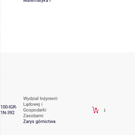
Matematyka I
Wydział Inżynierii
Lądowej i
100-IGR-
Gospodarki
1N-392
Zasobami
Zarys górnictwa