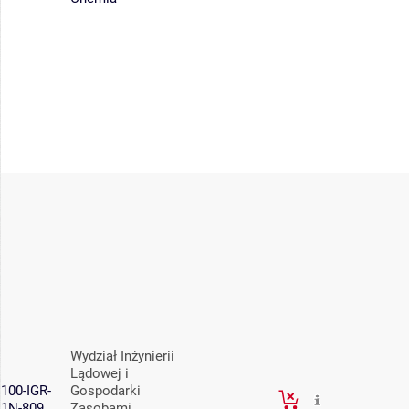
Wydział Inżynierii
Lądowej i
100-IGR-
Gospodarki
1N-809
Zasobami