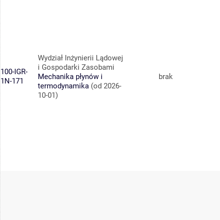
Wydział Inżynierii Lądowej
i Gospodarki Zasobami
100-IGR-
Mechanika płynów i
brak
1N-171
termodynamika
(od 2026-
10-01)