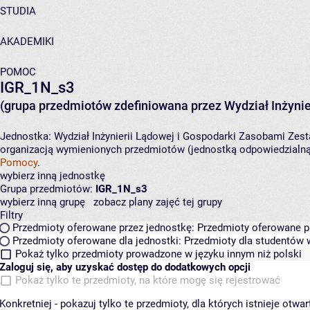
STUDIA
AKADEMIKI
POMOC
IGR_1N_s3
(grupa przedmiotów zdefiniowana przez Wydział Inżynie
Jednostka:
Wydział Inżynierii Lądowej i Gospodarki Zasobami
Zest
organizacją wymienionych przedmiotów (jednostką odpowiedzialną 
Pomocy
.
wybierz inną jednostkę
Grupa przedmiotów:
IGR_1N_s3
wybierz inną grupę
zobacz plany zajęć tej grupy
Filtry
Przedmioty oferowane przez jednostkę:
Przedmioty oferowane pr
Przedmioty oferowane dla jednostki:
Przedmioty dla studentów w
Pokaż tylko przedmioty prowadzone w języku innym niż polski
Zaloguj się, aby uzyskać dostęp do dodatkowych opcji
Pokaż tylko te przedmioty, na które mogę się rejestrować
Konkretniej - pokazuj tylko te przedmioty, dla których istnieje otw