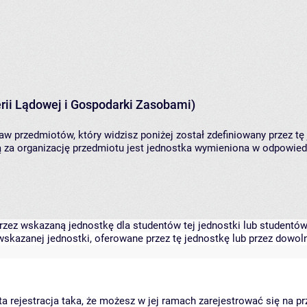
rii Lądowej i Gospodarki Zasobami)
aw przedmiotów, który widzisz poniżej został zdefiniowany przez tę
za organizację przedmiotu jest jednostka wymieniona w odpowiedni
zez wskazaną jednostkę dla studentów tej jednostki lub studentów 
skazanej jednostki, oferowane przez tę jednostkę lub przez dowoln
arta rejestracja taka, że możesz w jej ramach zarejestrować się na p