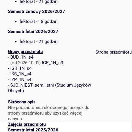
lektorat - 21 godzin
Semestr zimowy 2026/2027
lektorat - 18 godzin
Semestr letni 2026/2027
lektorat - 21 godzin
Grupy przedmiotu
Strona przedmiotu
-
BUD_1N_s4
-
(od 2026-10-01)
IGR_1N_s3
-
IGR_1N_s4
-
IKS_1N_s4
-
IZP_1N_s4
-
SJO_NIEST_sem_letni
(
Studium Języków
Obcych
)
Skrócony opis
Nie podano opisu skróconego, przejdź do
strony przedmiotu aby uzyskać więcej
danych.
Zajęcia przedmiotu
Semestr letni 2025/2026