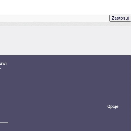
jawi
y
Opcje