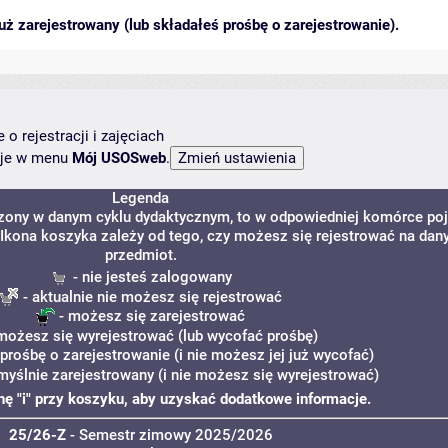
ż zarejestrowany (lub składałeś prośbę o zarejestrowanie).
o rejestracji i zajęciach
ncje w menu
Mój USOSweb
.
Legenda
dzony w danym cyklu dydaktycznym, to w odpowiedniej komórce po
. Ikona koszyka zależy od tego, czy możesz się rejestrować na dan
przedmiot.
- nie jesteś zalogowany
- aktualnie nie możesz się rejestrować
- możesz się zarejestrować
możesz się wyrejestrować (lub wycofać prośbę)
 prośbę o zarejestrowanie (i nie możesz jej już wycofać)
myślnie zarejestrowany (i nie możesz się wyrejestrować)
onę "i" przy koszyku, aby uzyskać dodatkowe informacje.
25/26-Z
- Semestr zimowy 2025/2026