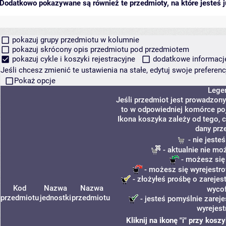
Dodatkowo pokazywane są również te przedmioty, na które jesteś ju
pokazuj grupy przedmiotu w kolumnie
pokazuj skrócony opis przedmiotu pod przedmiotem
pokazuj cykle i koszyki rejestracyjne
dodatkowe informacje 
Jeśli chcesz zmienić te ustawienia na stałe, edytuj swoje prefere
Pokaż opcje
Lege
Jeśli przedmiot jest prowadzon
to w odpowiedniej komórce poja
Ikona koszyka zależy od tego, 
dany prz
- nie jeste
- aktualnie nie mo
- możesz się
- możesz się wyrejestro
- złożyłeś prośbę o zarejest
Kod
Nazwa
Nazwa
wyco
przedmiotu
jednostki
przedmiotu
- jesteś pomyślnie zareje
wyrejest
Kliknij na ikonę "i" przy kos