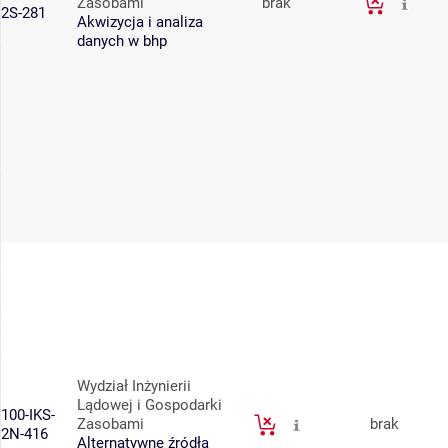
Zasobami
brak
2S-281
Akwizycja i analiza
danych w bhp
Wydział Inżynierii
Lądowej i Gospodarki
100-IKS-
Zasobami
brak
2N-416
Alternatywne źródła