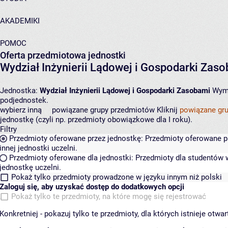
AKADEMIKI
POMOC
Oferta przedmiotowa jednostki
Wydział Inżynierii Lądowej i Gospodarki Zas
Jednostka:
Wydział Inżynierii Lądowej i Gospodarki Zasobami
Wymi
podjednostek.
wybierz inną
powiązane grupy przedmiotów
Kliknij
powiązane gr
jednostkę (czyli np. przedmioty obowiązkowe dla I roku).
Filtry
Przedmioty oferowane przez jednostkę:
Przedmioty oferowane pr
innej jednostki uczelni.
Przedmioty oferowane dla jednostki:
Przedmioty dla studentów w
jednostkę uczelni.
Pokaż tylko przedmioty prowadzone w języku innym niż polski
Zaloguj się, aby uzyskać dostęp do dodatkowych opcji
Pokaż tylko te przedmioty, na które mogę się rejestrować
Konkretniej - pokazuj tylko te przedmioty, dla których istnieje otw