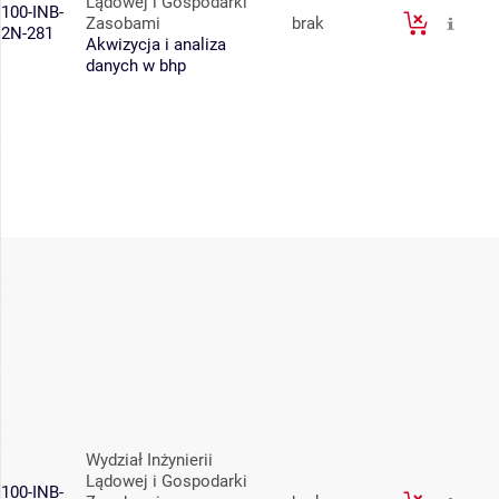
Lądowej i Gospodarki
100-INB-
Zasobami
brak
2N-281
Akwizycja i analiza
danych w bhp
Wydział Inżynierii
Lądowej i Gospodarki
100-INB-