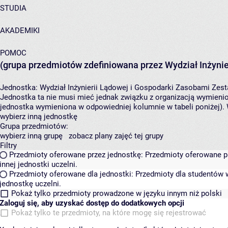
STUDIA
AKADEMIKI
POMOC
(grupa przedmiotów zdefiniowana przez Wydział Inżynie
Jednostka:
Wydział Inżynierii Lądowej i Gospodarki Zasobami
Zest
Jednostka ta nie musi mieć jednak związku z organizacją wymieni
jednostka wymieniona w odpowiedniej kolumnie w tabeli poniżej).
wybierz inną jednostkę
Grupa przedmiotów:
wybierz inną grupę
zobacz plany zajęć tej grupy
Filtry
Przedmioty oferowane przez jednostkę:
Przedmioty oferowane pr
innej jednostki uczelni.
Przedmioty oferowane dla jednostki:
Przedmioty dla studentów w
jednostkę uczelni.
Pokaż tylko przedmioty prowadzone w języku innym niż polski
Zaloguj się, aby uzyskać dostęp do dodatkowych opcji
Pokaż tylko te przedmioty, na które mogę się rejestrować