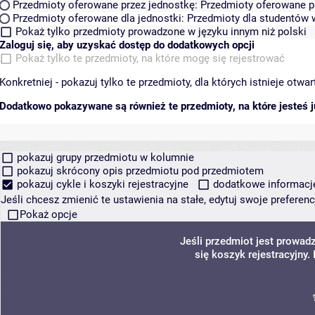
Przedmioty oferowane przez jednostkę:
Przedmioty oferowane pr
Przedmioty oferowane dla jednostki:
Przedmioty dla studentów w
Pokaż tylko przedmioty prowadzone w języku innym niż polski
Zaloguj się, aby uzyskać dostęp do dodatkowych opcji
Pokaż tylko te przedmioty, na które mogę się rejestrować
Konkretniej - pokazuj tylko te przedmioty, dla których istnieje otw
Dodatkowo pokazywane są również te przedmioty, na które jesteś ju
pokazuj grupy przedmiotu w kolumnie
pokazuj skrócony opis przedmiotu pod przedmiotem
pokazuj cykle i koszyki rejestracyjne
dodatkowe informacje 
Jeśli chcesz zmienić te ustawienia na stałe, edytuj swoje prefere
Pokaż opcje
Jeśli przedmiot jest prowa
się koszyk rejestracyjny