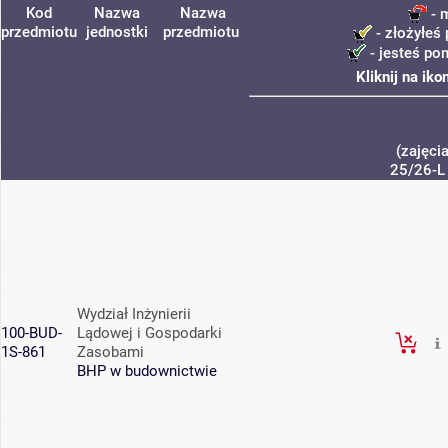
Kod
Nazwa
Nazwa
- 
przedmiotu
jednostki
przedmiotu
- złożyłeś 
- jesteś po
Kliknij na ik
(zajęci
25/26-L
Wydział Inżynierii
100-BUD-
Lądowej i Gospodarki
1S-861
Zasobami
BHP w budownictwie