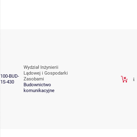
Wydział Inżynierii
Lądowej i Gospodarki
100-BUD-
Zasobami
1S-430
Budownictwo
komunikacyjne