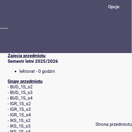
Opcje
Zajęcia przedmiotu
Semestr letni 2025/2026
lektorat - 0 godzin
Grupy przedmiotu
-
BUD_1S_s2
-
BUD_1S_s3
-
BUD_1S_s4
-
IGR_1S_s2
-
IGR_1S_s3
-
IGR_1S_s4
-
IKS_1S_s2
Strona przedmiotu
-
IKS_1S_s3
-
IKS_1S_s4