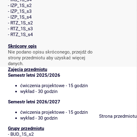
-
IZP_1S_s2
-
IZP_1S_s3
-
IZP_1S_s4
-
RTZ_1S_s2
-
RTZ_1S_s3
-
RTZ_1S_s4
Skrócony opis
Nie podano opisu skróconego, przejdź do
strony przedmiotu aby uzyskać więcej
danych.
Zajęcia przedmiotu
Semestr letni 2025/2026
ćwiczenia projektowe - 15 godzin
wykład - 30 godzin
Semestr letni 2026/2027
ćwiczenia projektowe - 15 godzin
Strona przedmiotu
wykład - 30 godzin
Grupy przedmiotu
-
BUD_1S_s2