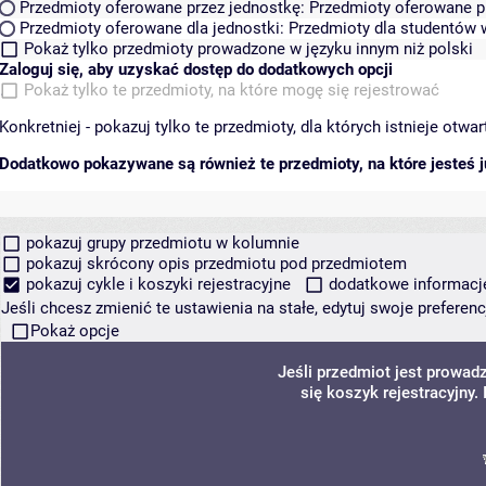
Przedmioty oferowane przez jednostkę:
Przedmioty oferowane pr
Przedmioty oferowane dla jednostki:
Przedmioty dla studentów w
Pokaż tylko przedmioty prowadzone w języku innym niż polski
Zaloguj się, aby uzyskać dostęp do dodatkowych opcji
Pokaż tylko te przedmioty, na które mogę się rejestrować
Konkretniej - pokazuj tylko te przedmioty, dla których istnieje otw
Dodatkowo pokazywane są również te przedmioty, na które jesteś ju
pokazuj grupy przedmiotu w kolumnie
pokazuj skrócony opis przedmiotu pod przedmiotem
pokazuj cykle i koszyki rejestracyjne
dodatkowe informacje 
Jeśli chcesz zmienić te ustawienia na stałe, edytuj swoje prefere
Pokaż opcje
Jeśli przedmiot jest prowa
się koszyk rejestracyjny