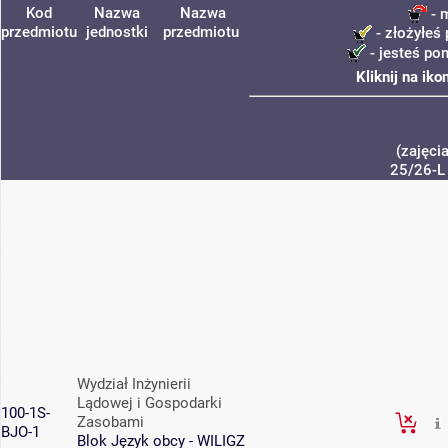
Kod
Nazwa
Nazwa
- 
przedmiotu
jednostki
przedmiotu
- złożyłeś 
- jesteś po
Kliknij na ik
(zajęci
25/26-L
Wydział Inżynierii
Lądowej i Gospodarki
100-1S-
Zasobami
BJO-1
Blok Język obcy - WILIGZ