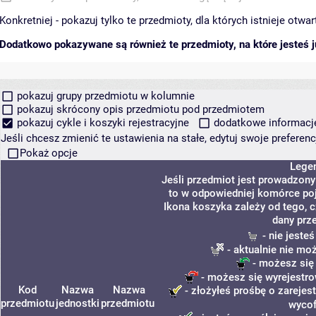
Konkretniej - pokazuj tylko te przedmioty, dla których istnieje otw
Dodatkowo pokazywane są również te przedmioty, na które jesteś ju
pokazuj grupy przedmiotu w kolumnie
pokazuj skrócony opis przedmiotu pod przedmiotem
pokazuj cykle i koszyki rejestracyjne
dodatkowe informacje 
Jeśli chcesz zmienić te ustawienia na stałe, edytuj swoje prefere
Pokaż opcje
Lege
Jeśli przedmiot jest prowadzon
to w odpowiedniej komórce poja
Ikona koszyka zależy od tego, 
dany prz
- nie jeste
- aktualnie nie mo
- możesz się
- możesz się wyrejestro
Kod
Nazwa
Nazwa
- złożyłeś prośbę o zarejest
przedmiotu
jednostki
przedmiotu
wycof