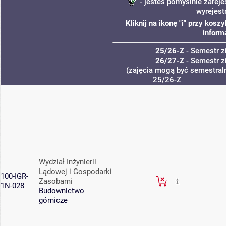
- jesteś pomyślnie zareje
wyrejest
Kliknij na ikonę "i" przy kos
inform
25/26-Z
- Semestr 
26/27-Z
- Semestr 
(zajęcia mogą być semestraln
25/26-Z
Wydział Inżynierii
Lądowej i Gospodarki
100-IGR-
Zasobami
1N-028
Budownictwo
górnicze