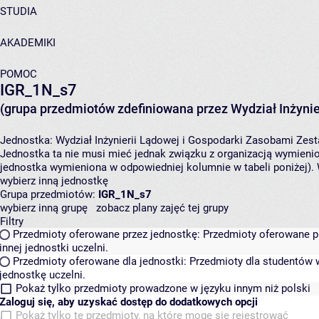
STUDIA
AKADEMIKI
POMOC
IGR_1N_s7
(grupa przedmiotów zdefiniowana przez Wydział Inżynie
Jednostka:
Wydział Inżynierii Lądowej i Gospodarki Zasobami
Zest
Jednostka ta nie musi mieć jednak związku z organizacją wymieni
jednostka wymieniona w odpowiedniej kolumnie w tabeli poniżej).
wybierz inną jednostkę
Grupa przedmiotów:
IGR_1N_s7
wybierz inną grupę
zobacz plany zajęć tej grupy
Filtry
Przedmioty oferowane przez jednostkę:
Przedmioty oferowane pr
innej jednostki uczelni.
Przedmioty oferowane dla jednostki:
Przedmioty dla studentów w
jednostkę uczelni.
Pokaż tylko przedmioty prowadzone w języku innym niż polski
Zaloguj się, aby uzyskać dostęp do dodatkowych opcji
Pokaż tylko te przedmioty, na które mogę się rejestrować