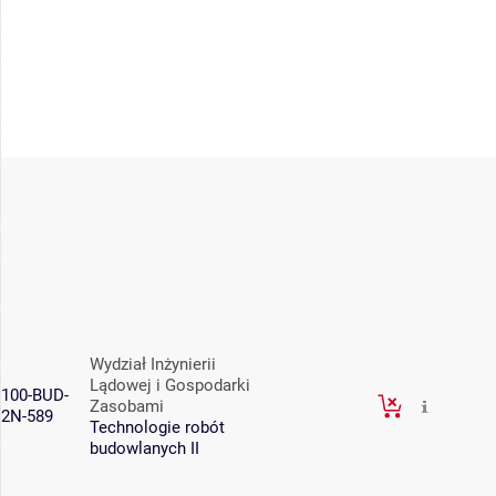
Wydział Inżynierii
Lądowej i Gospodarki
100-BUD-
Zasobami
2N-589
Technologie robót
budowlanych II