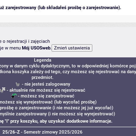
ż zarejestrowany (lub składałeś prośbę o zarejestrowanie).
o rejestracji i zajęciach
ncje w menu
Mój USOSweb
.
Legenda
dzony w danym cyklu dydaktycznym, to w odpowiedniej komórce po
. Ikona koszyka zależy od tego, czy możesz się rejestrować na dan
przedmiot.
- nie jesteś zalogowany
- aktualnie nie możesz się rejestrować
- możesz się zarejestrować
możesz się wyrejestrować (lub wycofać prośbę)
 prośbę o zarejestrowanie (i nie możesz jej już wycofać)
myślnie zarejestrowany (i nie możesz się wyrejestrować)
onę "i" przy koszyku, aby uzyskać dodatkowe informacje.
25/26-Z
- Semestr zimowy 2025/2026