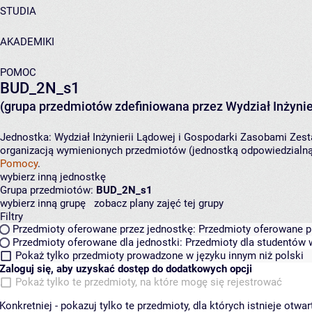
STUDIA
AKADEMIKI
POMOC
BUD_2N_s1
(grupa przedmiotów zdefiniowana przez Wydział Inżynie
Jednostka:
Wydział Inżynierii Lądowej i Gospodarki Zasobami
Zest
organizacją wymienionych przedmiotów (jednostką odpowiedzialną 
Pomocy
.
wybierz inną jednostkę
Grupa przedmiotów:
BUD_2N_s1
wybierz inną grupę
zobacz plany zajęć tej grupy
Filtry
Przedmioty oferowane przez jednostkę:
Przedmioty oferowane pr
Przedmioty oferowane dla jednostki:
Przedmioty dla studentów w
Pokaż tylko przedmioty prowadzone w języku innym niż polski
Zaloguj się, aby uzyskać dostęp do dodatkowych opcji
Pokaż tylko te przedmioty, na które mogę się rejestrować
Konkretniej - pokazuj tylko te przedmioty, dla których istnieje otw