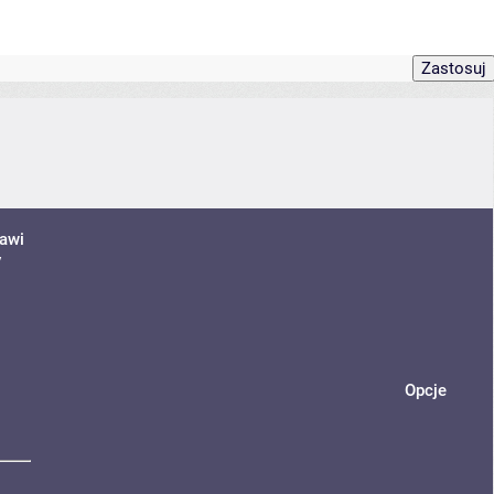
jawi
y
Opcje