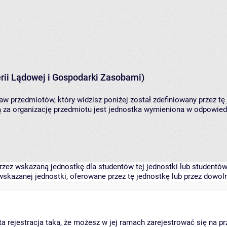
rii Lądowej i Gospodarki Zasobami)
aw przedmiotów, który widzisz poniżej został zdefiniowany przez tę
za organizację przedmiotu jest jednostka wymieniona w odpowiedni
zez wskazaną jednostkę dla studentów tej jednostki lub studentów 
skazanej jednostki, oferowane przez tę jednostkę lub przez dowoln
arta rejestracja taka, że możesz w jej ramach zarejestrować się na p