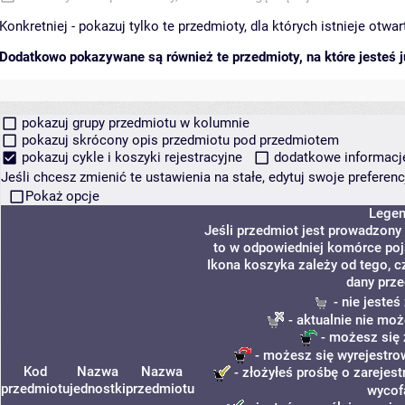
Konkretniej - pokazuj tylko te przedmioty, dla których istnieje otw
Dodatkowo pokazywane są również te przedmioty, na które jesteś ju
pokazuj grupy przedmiotu w kolumnie
pokazuj skrócony opis przedmiotu pod przedmiotem
pokazuj cykle i koszyki rejestracyjne
dodatkowe informacje 
Jeśli chcesz zmienić te ustawienia na stałe, edytuj swoje prefere
Pokaż opcje
Lege
Jeśli przedmiot jest prowadzony
to w odpowiedniej komórce poja
Ikona koszyka zależy od tego, c
dany prze
- nie jeste
- aktualnie nie moż
- możesz się 
- możesz się wyrejestro
Kod
Nazwa
Nazwa
- złożyłeś prośbę o zarejest
przedmiotu
jednostki
przedmiotu
wycof