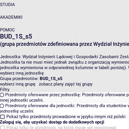
STUDIA
AKADEMIKI
POMOC
BUD_1S_s5
(grupa przedmiotów zdefiniowana przez Wydział Inżynie
Jednostka:
Wydział Inżynierii Lądowej i Gospodarki Zasobami
Zest
Jednostka ta nie musi mieć jednak związku z organizacją wymieni
jednostka wymieniona w odpowiedniej kolumnie w tabeli poniżej).
wybierz inną jednostkę
Grupa przedmiotów:
BUD_1S_s5
wybierz inną grupę
zobacz plany zajęć tej grupy
Filtry
Przedmioty oferowane przez jednostkę:
Przedmioty oferowane pr
innej jednostki uczelni.
Przedmioty oferowane dla jednostki:
Przedmioty dla studentów w
jednostkę uczelni.
Pokaż tylko przedmioty prowadzone w języku innym niż polski
Zaloguj się, aby uzyskać dostęp do dodatkowych opcji
Pokaż tylko te przedmioty, na które mogę się rejestrować