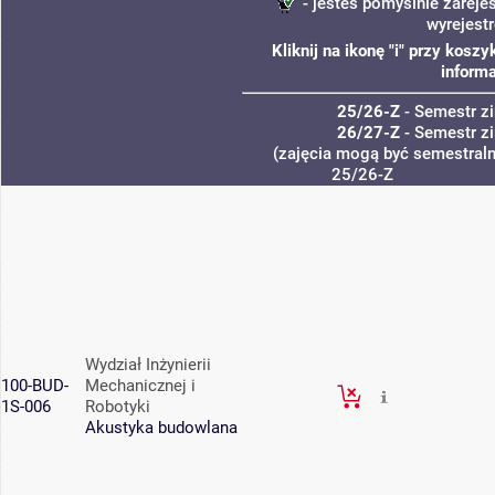
- jesteś pomyślnie zareje
wyrejest
Kliknij na ikonę "i" przy kos
informa
25/26-Z
- Semestr 
26/27-Z
- Semestr 
(zajęcia mogą być semestralne
25/26-Z
Wydział Inżynierii
100-BUD-
Mechanicznej i
1S-006
Robotyki
Akustyka budowlana