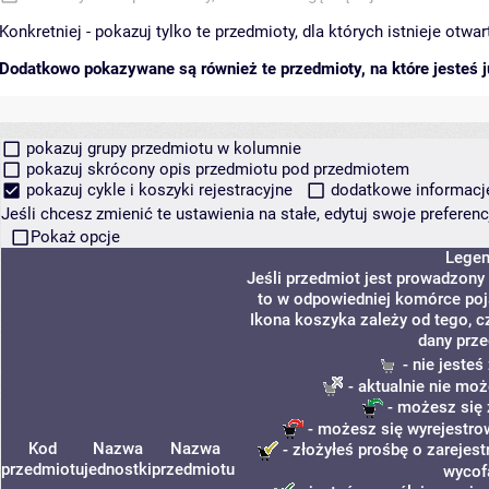
Konkretniej - pokazuj tylko te przedmioty, dla których istnieje otw
Dodatkowo pokazywane są również te przedmioty, na które jesteś ju
pokazuj grupy przedmiotu w kolumnie
pokazuj skrócony opis przedmiotu pod przedmiotem
pokazuj cykle i koszyki rejestracyjne
dodatkowe informacje 
Jeśli chcesz zmienić te ustawienia na stałe, edytuj swoje prefere
Pokaż opcje
Lege
Jeśli przedmiot jest prowadzony
to w odpowiedniej komórce poja
Ikona koszyka zależy od tego, c
dany prze
- nie jeste
- aktualnie nie moż
- możesz się 
- możesz się wyrejestro
Kod
Nazwa
Nazwa
- złożyłeś prośbę o zarejest
przedmiotu
jednostki
przedmiotu
wycof