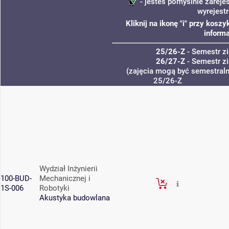
- jesteś pomyślnie zareje
wyrejest
Kliknij na ikonę "i" przy kos
informa
25/26-Z
- Semestr 
26/27-Z
- Semestr 
(zajęcia mogą być semestralne
25/26-Z
Wydział Inżynierii
100-BUD-
Mechanicznej i
1S-006
Robotyki
Akustyka budowlana