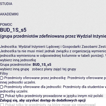
STUDIA
AKADEMIKI
POMOC
BUD_1S_s5
(grupa przedmiotów zdefiniowana przez Wydział Inżynie
Jednostka:
Wydział Inżynierii Lądowej i Gospodarki Zasobami
Zest
Jednostka ta nie musi mieć jednak związku z organizacją wymieni
jednostka wymieniona w odpowiedniej kolumnie w tabeli poniżej).
wybierz inną jednostkę
Grupa przedmiotów:
BUD_1S_s5
wybierz inną grupę
zobacz plany zajęć tej grupy
Filtry
Przedmioty oferowane przez jednostkę:
Przedmioty oferowane pr
innej jednostki uczelni.
Przedmioty oferowane dla jednostki:
Przedmioty dla studentów w
jednostkę uczelni.
Pokaż tylko przedmioty prowadzone w języku innym niż polski
Zaloguj się, aby uzyskać dostęp do dodatkowych opcji
Pokaż tylko te przedmioty, na które mogę się rejestrować