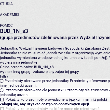
STUDIA
AKADEMIKI
POMOC
BUD_1N_s3
(grupa przedmiotów zdefiniowana przez Wydział Inżynie
Jednostka:
Wydział Inżynierii Lądowej i Gospodarki Zasobami
Zest
Jednostka ta nie musi mieć jednak związku z organizacją wymieni
jednostka wymieniona w odpowiedniej kolumnie w tabeli poniżej).
wybierz inną jednostkę
Grupa przedmiotów:
BUD_1N_s3
wybierz inną grupę
zobacz plany zajęć tej grupy
Filtry
Przedmioty oferowane przez jednostkę:
Przedmioty oferowane pr
innej jednostki uczelni.
Przedmioty oferowane dla jednostki:
Przedmioty dla studentów w
jednostkę uczelni.
Pokaż tylko przedmioty prowadzone w języku innym niż polski
Zaloguj się, aby uzyskać dostęp do dodatkowych opcji
Pokaż tylko te przedmioty, na które mogę się rejestrować