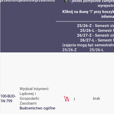
przedmiotu
jednostki
przedmiotu
- jesteś pomyślnie zarejes
wyrejest
Kliknij na ikonę "i" przy kos
informa
25/26-Z
- Semestr z
25/26-L
- Semestr 
26/27-Z
- Semestr z
26/27-L
- Semestr 
(zajęcia mogą być semestralne
25/26-Z
25/26-L
Wydział Inżynierii
Lądowej i
100-BUD-
Gospodarki
brak
1N-799
Zasobami
Budownictwo ogólne