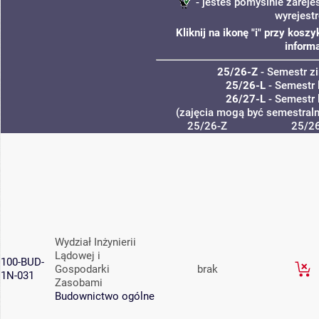
- jesteś pomyślnie zareje
wyrejest
Kliknij na ikonę "i" przy kos
informa
25/26-Z
- Semestr 
25/26-L
- Semestr 
26/27-L
- Semestr 
(zajęcia mogą być semestralne
25/26-Z
25/26
Wydział Inżynierii
Lądowej i
100-BUD-
Gospodarki
brak
1N-031
Zasobami
Budownictwo ogólne