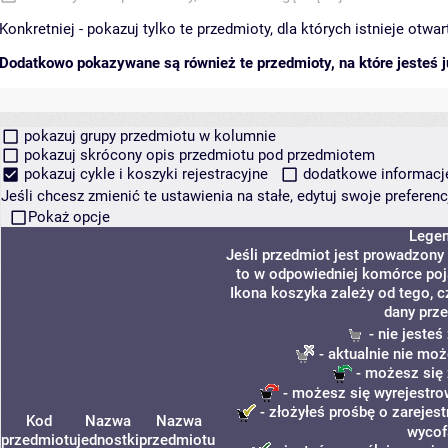
Konkretniej - pokazuj tylko te przedmioty, dla których istnieje otw
Dodatkowo pokazywane są również te przedmioty, na które jesteś ju
pokazuj grupy przedmiotu w kolumnie
pokazuj skrócony opis przedmiotu pod przedmiotem
pokazuj cykle i koszyki rejestracyjne
dodatkowe informacje 
Jeśli chcesz zmienić te ustawienia na stałe, edytuj swoje prefere
Pokaż opcje
Lege
Jeśli przedmiot jest prowadzony
to w odpowiedniej komórce poja
Ikona koszyka zależy od tego, c
dany prze
- nie jeste
- aktualnie nie moż
- możesz się 
- możesz się wyrejestro
- złożyłeś prośbę o zarejest
Kod
Nazwa
Nazwa
wycof
przedmiotu
jednostki
przedmiotu