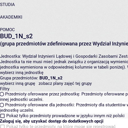
STUDIA
AKADEMIKI
POMOC
BUD_1N_s2
(grupa przedmiotów zdefiniowana przez Wydział Inżynie
Jednostka:
Wydział Inżynierii Lądowej i Gospodarki Zasobami
Zest
Jednostka ta nie musi mieć jednak związku z organizacją wymieni
jednostka wymieniona w odpowiedniej kolumnie w tabeli poniżej).
wybierz inną jednostkę
Grupa przedmiotów:
BUD_1N_s2
wybierz inną grupę
zobacz plany zajęć tej grupy
Filtry
Przedmioty oferowane przez jednostkę:
Przedmioty oferowane pr
innej jednostki uczelni.
Przedmioty oferowane dla jednostki:
Przedmioty dla studentów w
jednostkę uczelni.
Pokaż tylko przedmioty prowadzone w języku innym niż polski
Zaloguj się, aby uzyskać dostęp do dodatkowych opcji
Pokaż tylko te przedmioty, na które mogę się rejestrować