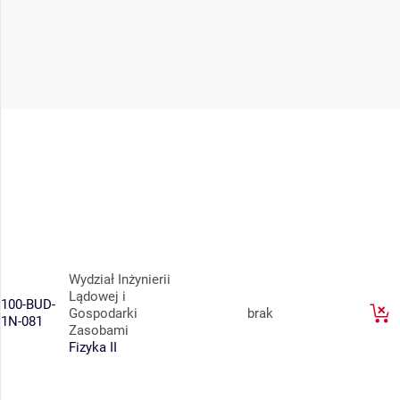
Wydział Inżynierii
Lądowej i
100-BUD-
Gospodarki
brak
1N-081
Zasobami
Fizyka II