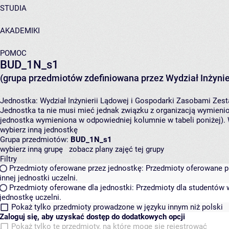
STUDIA
AKADEMIKI
POMOC
BUD_1N_s1
(grupa przedmiotów zdefiniowana przez Wydział Inżynie
Jednostka:
Wydział Inżynierii Lądowej i Gospodarki Zasobami
Zest
Jednostka ta nie musi mieć jednak związku z organizacją wymieni
jednostka wymieniona w odpowiedniej kolumnie w tabeli poniżej).
wybierz inną jednostkę
Grupa przedmiotów:
BUD_1N_s1
wybierz inną grupę
zobacz plany zajęć tej grupy
Filtry
Przedmioty oferowane przez jednostkę:
Przedmioty oferowane pr
innej jednostki uczelni.
Przedmioty oferowane dla jednostki:
Przedmioty dla studentów w
jednostkę uczelni.
Pokaż tylko przedmioty prowadzone w języku innym niż polski
Zaloguj się, aby uzyskać dostęp do dodatkowych opcji
Pokaż tylko te przedmioty, na które mogę się rejestrować