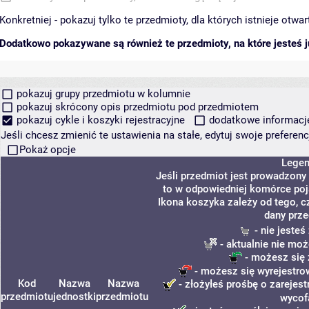
Konkretniej - pokazuj tylko te przedmioty, dla których istnieje otw
Dodatkowo pokazywane są również te przedmioty, na które jesteś ju
pokazuj grupy przedmiotu w kolumnie
pokazuj skrócony opis przedmiotu pod przedmiotem
pokazuj cykle i koszyki rejestracyjne
dodatkowe informacje 
Jeśli chcesz zmienić te ustawienia na stałe, edytuj swoje prefere
Pokaż opcje
Lege
Jeśli przedmiot jest prowadzony
to w odpowiedniej komórce poja
Ikona koszyka zależy od tego, c
dany prze
- nie jeste
- aktualnie nie moż
- możesz się 
- możesz się wyrejestro
Kod
Nazwa
Nazwa
- złożyłeś prośbę o zarejest
przedmiotu
jednostki
przedmiotu
wycof