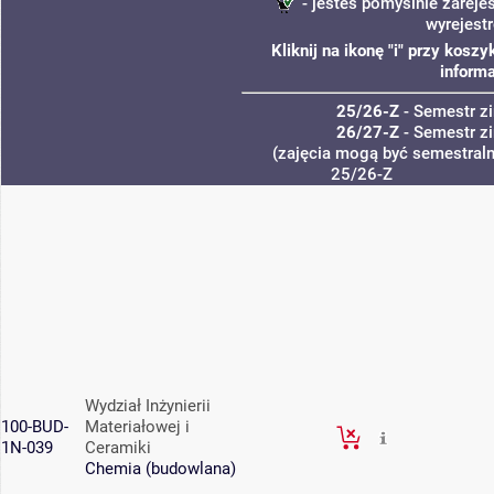
- jesteś pomyślnie zareje
wyrejest
Kliknij na ikonę "i" przy kos
informa
25/26-Z
- Semestr 
26/27-Z
- Semestr 
(zajęcia mogą być semestralne
25/26-Z
Wydział Inżynierii
100-BUD-
Materiałowej i
1N-039
Ceramiki
Chemia (budowlana)