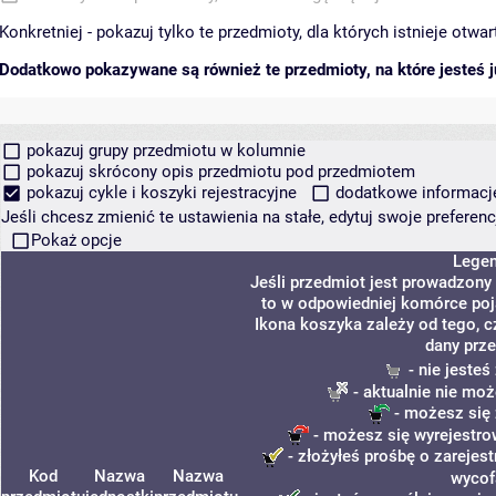
Konkretniej - pokazuj tylko te przedmioty, dla których istnieje otw
Dodatkowo pokazywane są również te przedmioty, na które jesteś ju
pokazuj grupy przedmiotu w kolumnie
pokazuj skrócony opis przedmiotu pod przedmiotem
pokazuj cykle i koszyki rejestracyjne
dodatkowe informacje 
Jeśli chcesz zmienić te ustawienia na stałe, edytuj swoje prefere
Pokaż opcje
Lege
Jeśli przedmiot jest prowadzony
to w odpowiedniej komórce poja
Ikona koszyka zależy od tego, c
dany prze
- nie jeste
- aktualnie nie moż
- możesz się 
- możesz się wyrejestro
- złożyłeś prośbę o zarejest
Kod
Nazwa
Nazwa
wycof