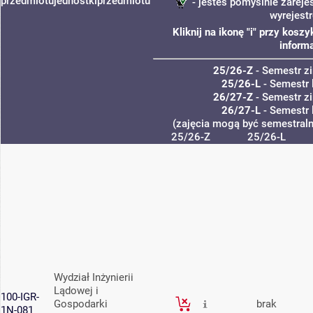
przedmiotu
jednostki
przedmiotu
- jesteś pomyślnie zareje
wyrejest
Kliknij na ikonę "i" przy kos
informa
25/26-Z
- Semestr 
25/26-L
- Semestr 
26/27-Z
- Semestr 
26/27-L
- Semestr 
(zajęcia mogą być semestralne
25/26-Z
25/26-L
Wydział Inżynierii
Lądowej i
100-IGR-
Gospodarki
brak
1N-081