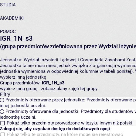
STUDIA
AKADEMIKI
POMOC
IGR_1N_s3
(grupa przedmiotów zdefiniowana przez Wydział Inżynie
Jednostka:
Wydział Inżynierii Lądowej i Gospodarki Zasobami
Zest
Jednostka ta nie musi mieć jednak związku z organizacją wymieni
jednostka wymieniona w odpowiedniej kolumnie w tabeli poniżej).
wybierz inną jednostkę
Grupa przedmiotów:
IGR_1N_s3
wybierz inną grupę
zobacz plany zajęć tej grupy
Filtry
Przedmioty oferowane przez jednostkę:
Przedmioty oferowane pr
innej jednostki uczelni.
Przedmioty oferowane dla jednostki:
Przedmioty dla studentów w
jednostkę uczelni.
Pokaż tylko przedmioty prowadzone w języku innym niż polski
Zaloguj się, aby uzyskać dostęp do dodatkowych opcji
Pokaż tylko te przedmioty, na które mogę się rejestrować