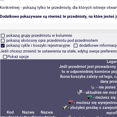
Konkretniej - pokazuj tylko te przedmioty, dla których istnieje otw
Dodatkowo pokazywane są również te przedmioty, na które jesteś ju
pokazuj grupy przedmiotu w kolumnie
pokazuj skrócony opis przedmiotu pod przedmiotem
pokazuj cykle i koszyki rejestracyjne
dodatkowe informacje 
Jeśli chcesz zmienić te ustawienia na stałe, edytuj swoje prefere
Pokaż opcje
Lege
Jeśli przedmiot jest prowadzony
to w odpowiedniej komórce poja
Ikona koszyka zależy od tego, c
dany prze
- nie jeste
- aktualnie nie moż
- możesz się 
- możesz się wyrejestro
- złożyłeś prośbę o zarejest
Kod
Nazwa
Nazwa
wycof