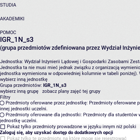
STUDIA
AKADEMIKI
POMOC
IGR_1N_s3
(grupa przedmiotów zdefiniowana przez Wydział Inżynie
Jednostka:
Wydział Inżynierii Lądowej i Gospodarki Zasobami
Zest
Jednostka ta nie musi mieć jednak związku z organizacją wymieni
jednostka wymieniona w odpowiedniej kolumnie w tabeli poniżej).
wybierz inną jednostkę
Grupa przedmiotów:
IGR_1N_s3
wybierz inną grupę
zobacz plany zajęć tej grupy
Filtry
Przedmioty oferowane przez jednostkę:
Przedmioty oferowane pr
innej jednostki uczelni.
Przedmioty oferowane dla jednostki:
Przedmioty dla studentów w
jednostkę uczelni.
Pokaż tylko przedmioty prowadzone w języku innym niż polski
Zaloguj się, aby uzyskać dostęp do dodatkowych opcji
Pokaż tylko te przedmioty, na które mogę się rejestrować