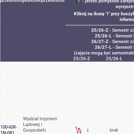
przedmiotu
jednostki
przedmiotu
- jesteś pomyślnie zareje
wyrejest
Kliknij na ikonę "i" przy kos
informa
25/26-Z
- Semestr 
25/26-L
- Semestr 
26/27-Z
- Semestr 
26/27-L
- Semestr 
(zajęcia mogą być semestralne
25/26-Z
25/26-L
Wydział Inżynierii
Lądowej i
100-IGR-
Gospodarki
brak
1N-081