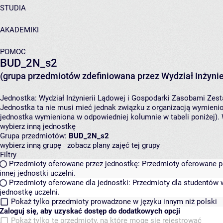
STUDIA
AKADEMIKI
POMOC
BUD_2N_s2
(grupa przedmiotów zdefiniowana przez Wydział Inżynie
Jednostka:
Wydział Inżynierii Lądowej i Gospodarki Zasobami
Zest
Jednostka ta nie musi mieć jednak związku z organizacją wymieni
jednostka wymieniona w odpowiedniej kolumnie w tabeli poniżej).
wybierz inną jednostkę
Grupa przedmiotów:
BUD_2N_s2
wybierz inną grupę
zobacz plany zajęć tej grupy
Filtry
Przedmioty oferowane przez jednostkę:
Przedmioty oferowane pr
innej jednostki uczelni.
Przedmioty oferowane dla jednostki:
Przedmioty dla studentów w
jednostkę uczelni.
Pokaż tylko przedmioty prowadzone w języku innym niż polski
Zaloguj się, aby uzyskać dostęp do dodatkowych opcji
Pokaż tylko te przedmioty, na które mogę się rejestrować