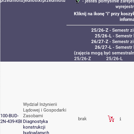
przedmiotu
jednostki
przedmiotu
- jesteś pomyślnie zareje
wyrejest
Kliknij na ikonę "i" przy kos
informa
25/26-Z
- Semestr 
25/26-L
- Semestr 
26/27-Z
- Semestr 
26/27-L
- Semestr 
(zajęcia mogą być semestralne
25/26-Z
25/26-L
Wydział Inżynierii
Lądowej i Gospodarki
100-BUD-
Zasobami
brak
2N-439-KBI
Diagnostyka
konstrukcji
budowlanych