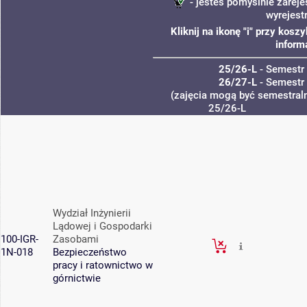
- jesteś pomyślnie zareje
wyrejest
Kliknij na ikonę "i" przy kos
inform
25/26-L
- Semestr
26/27-L
- Semestr
(zajęcia mogą być semestraln
25/26-L
Wydział Inżynierii
Lądowej i Gospodarki
100-IGR-
Zasobami
1N-018
Bezpieczeństwo
pracy i ratownictwo w
górnictwie