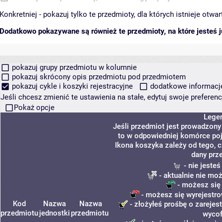
Konkretniej - pokazuj tylko te przedmioty, dla których istnieje otw
Dodatkowo pokazywane są również te przedmioty, na które jesteś ju
pokazuj grupy przedmiotu w kolumnie
pokazuj skrócony opis przedmiotu pod przedmiotem
pokazuj cykle i koszyki rejestracyjne
dodatkowe informacje 
Jeśli chcesz zmienić te ustawienia na stałe, edytuj swoje prefere
Pokaż opcje
Lege
Jeśli przedmiot jest prowadzon
to w odpowiedniej komórce poja
Ikona koszyka zależy od tego, 
dany prz
- nie jeste
- aktualnie nie mo
- możesz się
- możesz się wyrejestro
Kod
Nazwa
Nazwa
- złożyłeś prośbę o zarejest
przedmiotu
jednostki
przedmiotu
wycof