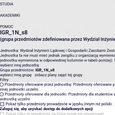
STUDIA
AKADEMIKI
POMOC
IGR_1N_s8
(grupa przedmiotów zdefiniowana przez Wydział Inżynie
Jednostka:
Wydział Inżynierii Lądowej i Gospodarki Zasobami
Zest
Jednostka ta nie musi mieć jednak związku z organizacją wymieni
jednostka wymieniona w odpowiedniej kolumnie w tabeli poniżej).
wybierz inną jednostkę
Grupa przedmiotów:
IGR_1N_s8
wybierz inną grupę
zobacz plany zajęć tej grupy
Filtry
Przedmioty oferowane przez jednostkę:
Przedmioty oferowane pr
innej jednostki uczelni.
Przedmioty oferowane dla jednostki:
Przedmioty dla studentów w
jednostkę uczelni.
Pokaż tylko przedmioty prowadzone w języku innym niż polski
Zaloguj się, aby uzyskać dostęp do dodatkowych opcji
Pokaż tylko te przedmioty, na które mogę się rejestrować