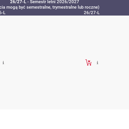
26/27-L
- Semestr letni 2026/2027
cia mogą być semestralne, trymestralne lub roczne)
6-L
26/27-L