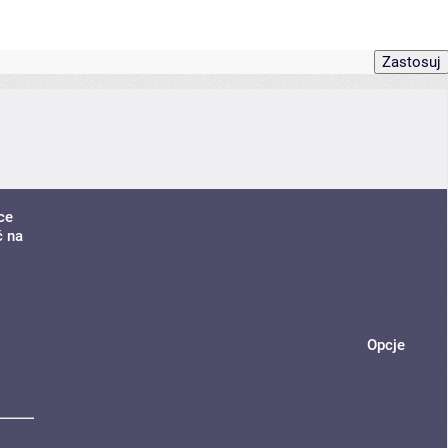
ce
ć na
Opcje