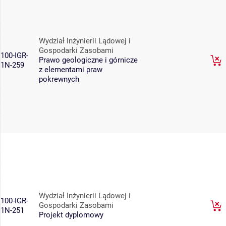
Wydział Inżynierii Lądowej i
Gospodarki Zasobami
100-IGR-
Prawo geologiczne i górnicze
1N-259
z elementami praw
pokrewnych
Wydział Inżynierii Lądowej i
100-IGR-
Gospodarki Zasobami
1N-251
Projekt dyplomowy