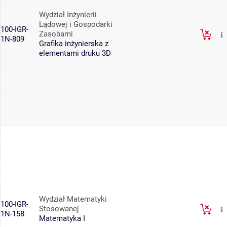
Wydział Inżynierii
Lądowej i Gospodarki
100-IGR-
Zasobami
1N-809
Grafika inżynierska z
elementami druku 3D
Wydział Matematyki
100-IGR-
Stosowanej
1N-158
Matematyka I