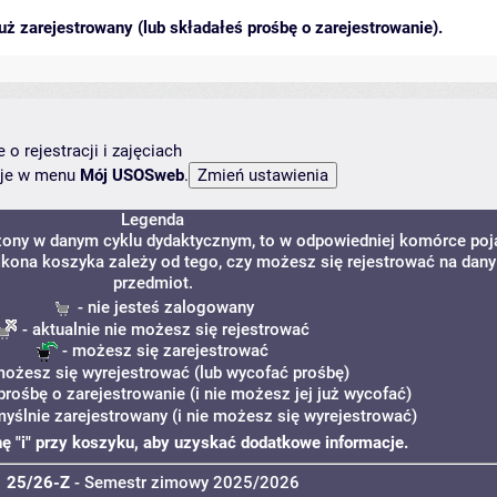
ż zarejestrowany (lub składałeś prośbę o zarejestrowanie).
o rejestracji i zajęciach
ncje w menu
Mój USOSweb
.
Legenda
dzony w danym cyklu dydaktycznym, to w odpowiedniej komórce poj
. Ikona koszyka zależy od tego, czy możesz się rejestrować na dany
przedmiot.
- nie jesteś zalogowany
- aktualnie nie możesz się rejestrować
- możesz się zarejestrować
możesz się wyrejestrować (lub wycofać prośbę)
prośbę o zarejestrowanie (i nie możesz jej już wycofać)
myślnie zarejestrowany (i nie możesz się wyrejestrować)
onę "i" przy koszyku, aby uzyskać dodatkowe informacje.
25/26-Z
- Semestr zimowy 2025/2026