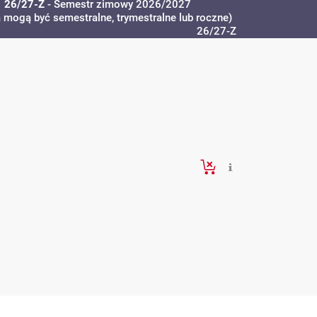
26/27-Z
- Semestr zimowy 2026/2027
a mogą być semestralne, trymestralne lub roczne)
26/27-Z