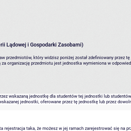
rii Lądowej i Gospodarki Zasobami)
aw przedmiotów, który widzisz poniżej został zdefiniowany przez tę
za organizację przedmiotu jest jednostka wymieniona w odpowiedni
zez wskazaną jednostkę dla studentów tej jednostki lub studentów 
skazanej jednostki, oferowane przez tę jednostkę lub przez dowoln
arta rejestracja taka, że możesz w jej ramach zarejestrować się na p