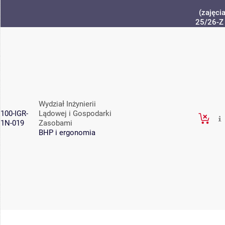
(zajęci
25/26-Z
Wydział Inżynierii
100-IGR-
Lądowej i Gospodarki
1N-019
Zasobami
BHP i ergonomia