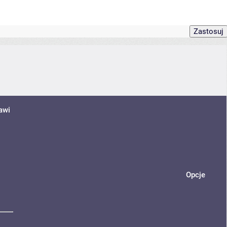
awi
Opcje