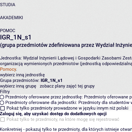
STUDIA
AKADEMIKI
POMOC
IGR_1N_s1
(grupa przedmiotów zdefiniowana przez Wydział Inżynie
Jednostka:
Wydział Inżynierii Lądowej i Gospodarki Zasobami
Zest
organizacją wymienionych przedmiotów (jednostką odpowiedzialną 
Pomocy
.
wybierz inną jednostkę
Grupa przedmiotów:
IGR_1N_s1
wybierz inną grupę
zobacz plany zajęć tej grupy
Filtry
Przedmioty oferowane przez jednostkę:
Przedmioty oferowane pr
Przedmioty oferowane dla jednostki:
Przedmioty dla studentów w
Pokaż tylko przedmioty prowadzone w języku innym niż polski
Zaloguj się, aby uzyskać dostęp do dodatkowych opcji
Pokaż tylko te przedmioty, na które mogę się rejestrować
Konkretniej - pokazuj tylko te przedmioty, dla których istnieje otw