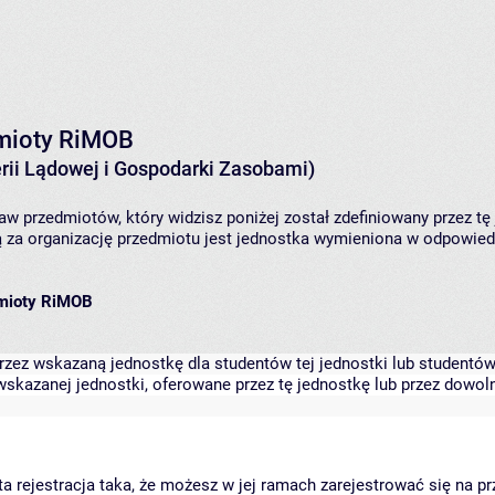
dmioty RiMOB
rii Lądowej i Gospodarki Zasobami)
aw przedmiotów, który widzisz poniżej został zdefiniowany przez tę
za organizację przedmiotu jest jednostka wymieniona w odpowiedni
dmioty RiMOB
zez wskazaną jednostkę dla studentów tej jednostki lub studentów 
skazanej jednostki, oferowane przez tę jednostkę lub przez dowoln
arta rejestracja taka, że możesz w jej ramach zarejestrować się na p