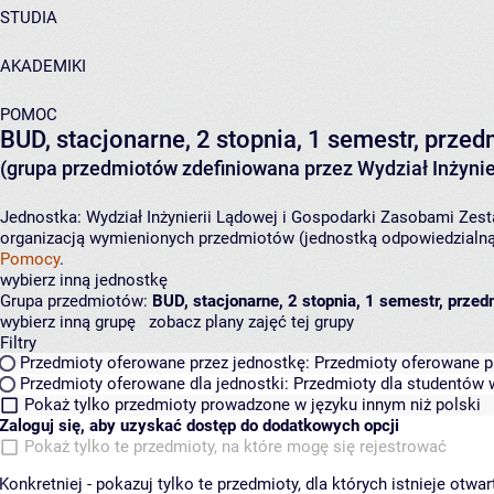
STUDIA
AKADEMIKI
POMOC
BUD, stacjonarne, 2 stopnia, 1 semestr, prze
(grupa przedmiotów zdefiniowana przez Wydział Inżynie
Jednostka:
Wydział Inżynierii Lądowej i Gospodarki Zasobami
Zest
organizacją wymienionych przedmiotów (jednostką odpowiedzialną 
Pomocy
.
wybierz inną jednostkę
Grupa przedmiotów:
BUD, stacjonarne, 2 stopnia, 1 semestr, prze
wybierz inną grupę
zobacz plany zajęć tej grupy
Filtry
Przedmioty oferowane przez jednostkę:
Przedmioty oferowane pr
Przedmioty oferowane dla jednostki:
Przedmioty dla studentów w
Pokaż tylko przedmioty prowadzone w języku innym niż polski
Zaloguj się, aby uzyskać dostęp do dodatkowych opcji
Pokaż tylko te przedmioty, na które mogę się rejestrować
Konkretniej - pokazuj tylko te przedmioty, dla których istnieje otw