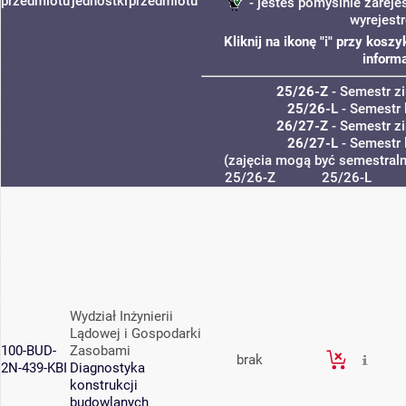
przedmiotu
jednostki
przedmiotu
- jesteś pomyślnie zareje
wyrejest
Kliknij na ikonę "i" przy kos
informa
25/26-Z
- Semestr 
25/26-L
- Semestr 
26/27-Z
- Semestr 
26/27-L
- Semestr 
(zajęcia mogą być semestralne
25/26-Z
25/26-L
Wydział Inżynierii
Lądowej i Gospodarki
100-BUD-
Zasobami
brak
2N-439-KBI
Diagnostyka
konstrukcji
budowlanych