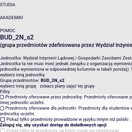
STUDIA
AKADEMIKI
POMOC
BUD_2N_s2
(grupa przedmiotów zdefiniowana przez Wydział Inżynie
Jednostka:
Wydział Inżynierii Lądowej i Gospodarki Zasobami
Zest
Jednostka ta nie musi mieć jednak związku z organizacją wymieni
jednostka wymieniona w odpowiedniej kolumnie w tabeli poniżej).
wybierz inną jednostkę
Grupa przedmiotów:
BUD_2N_s2
wybierz inną grupę
zobacz plany zajęć tej grupy
Filtry
Przedmioty oferowane przez jednostkę:
Przedmioty oferowane pr
innej jednostki uczelni.
Przedmioty oferowane dla jednostki:
Przedmioty dla studentów w
jednostkę uczelni.
Pokaż tylko przedmioty prowadzone w języku innym niż polski
Zaloguj się, aby uzyskać dostęp do dodatkowych opcji
Pokaż tylko te przedmioty, na które mogę się rejestrować