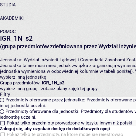
STUDIA
AKADEMIKI
POMOC
IGR_1N_s2
(grupa przedmiotów zdefiniowana przez Wydział Inżynie
Jednostka:
Wydział Inżynierii Lądowej i Gospodarki Zasobami
Zest
Jednostka ta nie musi mieć jednak związku z organizacją wymieni
jednostka wymieniona w odpowiedniej kolumnie w tabeli poniżej).
wybierz inną jednostkę
Grupa przedmiotów:
IGR_1N_s2
wybierz inną grupę
zobacz plany zajęć tej grupy
Filtry
Przedmioty oferowane przez jednostkę:
Przedmioty oferowane pr
innej jednostki uczelni.
Przedmioty oferowane dla jednostki:
Przedmioty dla studentów w
jednostkę uczelni.
Pokaż tylko przedmioty prowadzone w języku innym niż polski
Zaloguj się, aby uzyskać dostęp do dodatkowych opcji
Pokaż tylko te przedmioty, na które mogę się rejestrować