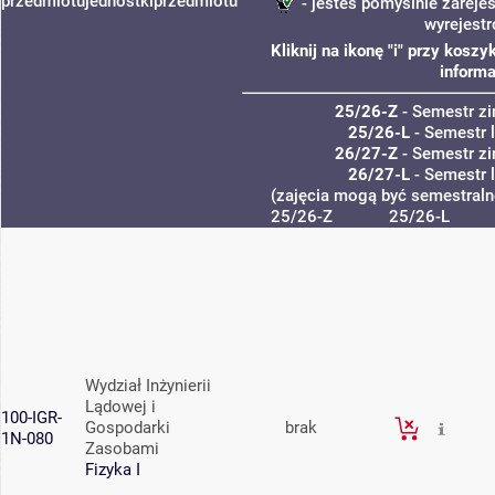
przedmiotu
jednostki
przedmiotu
- jesteś pomyślnie zarejes
wyrejest
Kliknij na ikonę "i" przy kos
informa
25/26-Z
- Semestr z
25/26-L
- Semestr 
26/27-Z
- Semestr z
26/27-L
- Semestr 
(zajęcia mogą być semestralne
25/26-Z
25/26-L
Wydział Inżynierii
Lądowej i
100-IGR-
Gospodarki
brak
1N-080
Zasobami
Fizyka I