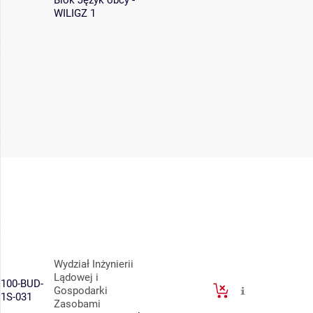
Blok Język obcy -
WILIGZ 1
Wydział Inżynierii
Lądowej i
100-BUD-
Gospodarki
1S-031
Zasobami