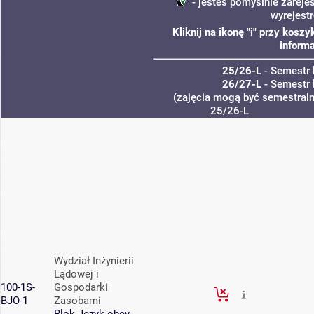
- jesteś pomyślnie zareje
wyrejest
Kliknij na ikonę "i" przy kos
informa
25/26-L
- Semestr 
26/27-L
- Semestr 
(zajęcia mogą być semestralne
25/26-L
Wydział Inżynierii
Lądowej i
100-1S-
Gospodarki
BJO-1
Zasobami