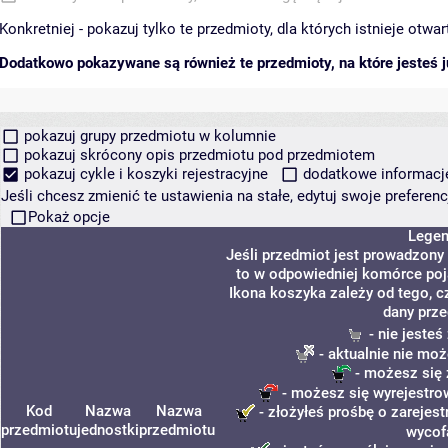
Konkretniej - pokazuj tylko te przedmioty, dla których istnieje otw
Dodatkowo pokazywane są również te przedmioty, na które jesteś ju
pokazuj grupy przedmiotu w kolumnie
pokazuj skrócony opis przedmiotu pod przedmiotem
pokazuj cykle i koszyki rejestracyjne
dodatkowe informacje 
Jeśli chcesz zmienić te ustawienia na stałe, edytuj swoje prefere
Pokaż opcje
Lege
Jeśli przedmiot jest prowadzony
to w odpowiedniej komórce poja
Ikona koszyka zależy od tego, c
dany prze
- nie jeste
- aktualnie nie moż
- możesz się 
- możesz się wyrejestro
Kod
Nazwa
Nazwa
- złożyłeś prośbę o zarejest
przedmiotu
jednostki
przedmiotu
wycof