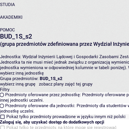
STUDIA
AKADEMIKI
POMOC
BUD_1S_s2
(grupa przedmiotów zdefiniowana przez Wydział Inżynie
Jednostka:
Wydział Inżynierii Lądowej i Gospodarki Zasobami
Zest
Jednostka ta nie musi mieć jednak związku z organizacją wymieni
jednostka wymieniona w odpowiedniej kolumnie w tabeli poniżej).
wybierz inną jednostkę
Grupa przedmiotów:
BUD_1S_s2
wybierz inną grupę
zobacz plany zajęć tej grupy
Filtry
Przedmioty oferowane przez jednostkę:
Przedmioty oferowane pr
innej jednostki uczelni.
Przedmioty oferowane dla jednostki:
Przedmioty dla studentów w
jednostkę uczelni.
Pokaż tylko przedmioty prowadzone w języku innym niż polski
Zaloguj się, aby uzyskać dostęp do dodatkowych opcji
Pokaż tylko te przedmioty, na które mogę się rejestrować