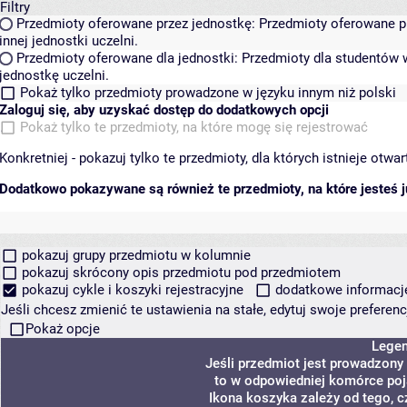
Filtry
Przedmioty oferowane przez jednostkę:
Przedmioty oferowane pr
innej jednostki uczelni.
Przedmioty oferowane dla jednostki:
Przedmioty dla studentów w
jednostkę uczelni.
Pokaż tylko przedmioty prowadzone w języku innym niż polski
Zaloguj się, aby uzyskać dostęp do dodatkowych opcji
Pokaż tylko te przedmioty, na które mogę się rejestrować
Konkretniej - pokazuj tylko te przedmioty, dla których istnieje otw
Dodatkowo pokazywane są również te przedmioty, na które jesteś ju
pokazuj grupy przedmiotu w kolumnie
pokazuj skrócony opis przedmiotu pod przedmiotem
pokazuj cykle i koszyki rejestracyjne
dodatkowe informacje 
Jeśli chcesz zmienić te ustawienia na stałe, edytuj swoje prefere
Pokaż opcje
Lege
Jeśli przedmiot jest prowadzony
to w odpowiedniej komórce poja
Ikona koszyka zależy od tego, c