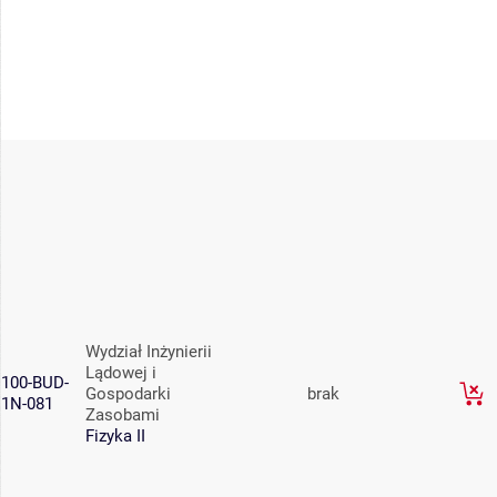
Wydział Inżynierii
Lądowej i
100-BUD-
Gospodarki
brak
1N-081
Zasobami
Fizyka II