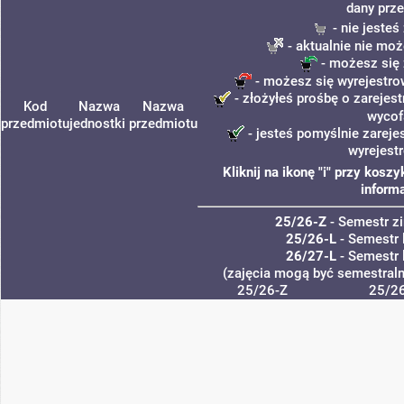
dany prze
- nie jeste
- aktualnie nie moż
- możesz się 
- możesz się wyrejestro
- złożyłeś prośbę o zarejest
Kod
Nazwa
Nazwa
wycof
przedmiotu
jednostki
przedmiotu
- jesteś pomyślnie zareje
wyrejest
Kliknij na ikonę "i" przy kos
informa
25/26-Z
- Semestr 
25/26-L
- Semestr 
26/27-L
- Semestr 
(zajęcia mogą być semestralne
25/26-Z
25/26