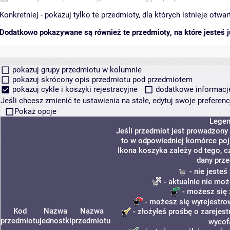
Konkretniej - pokazuj tylko te przedmioty, dla których istnieje otw
Dodatkowo pokazywane są również te przedmioty, na które jesteś ju
pokazuj grupy przedmiotu w kolumnie
pokazuj skrócony opis przedmiotu pod przedmiotem
pokazuj cykle i koszyki rejestracyjne
dodatkowe informacje 
Jeśli chcesz zmienić te ustawienia na stałe, edytuj swoje prefere
Pokaż opcje
Lege
Jeśli przedmiot jest prowadzony
to w odpowiedniej komórce poja
Ikona koszyka zależy od tego, c
dany prze
- nie jeste
- aktualnie nie moż
- możesz się 
- możesz się wyrejestro
Kod
Nazwa
Nazwa
- złożyłeś prośbę o zarejest
przedmiotu
jednostki
przedmiotu
wycof