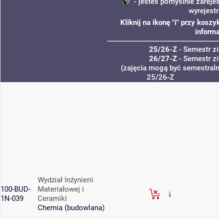
- jesteś pomyślnie zareje
wyrejest
Kliknij na ikonę "i" przy kos
informa
25/26-Z
- Semestr 
26/27-Z
- Semestr 
(zajęcia mogą być semestralne
25/26-Z
Wydział Inżynierii
100-BUD-
Materiałowej i
1N-039
Ceramiki
Chemia (budowlana)