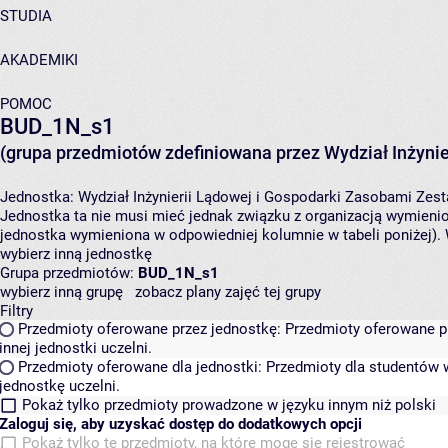
STUDIA
AKADEMIKI
POMOC
BUD_1N_s1
(grupa przedmiotów zdefiniowana przez Wydział Inżynie
Jednostka:
Wydział Inżynierii Lądowej i Gospodarki Zasobami
Zest
Jednostka ta nie musi mieć jednak związku z organizacją wymieni
jednostka wymieniona w odpowiedniej kolumnie w tabeli poniżej).
wybierz inną jednostkę
Grupa przedmiotów:
BUD_1N_s1
wybierz inną grupę
zobacz plany zajęć tej grupy
Filtry
Przedmioty oferowane przez jednostkę:
Przedmioty oferowane pr
innej jednostki uczelni.
Przedmioty oferowane dla jednostki:
Przedmioty dla studentów w
jednostkę uczelni.
Pokaż tylko przedmioty prowadzone w języku innym niż polski
Zaloguj się, aby uzyskać dostęp do dodatkowych opcji
Pokaż tylko te przedmioty, na które mogę się rejestrować