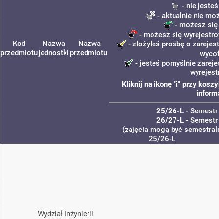
- nie jeste
- aktualnie nie mo
- możesz się
- możesz się wyrejestro
Kod
Nazwa
Nazwa
- złożyłeś prośbę o zarejest
przedmiotu
jednostki
przedmiotu
wycof
- jesteś pomyślnie zareje
wyrejest
Kliknij na ikonę "i" przy kos
inform
25/26-L
- Semestr
26/27-L
- Semestr
(zajęcia mogą być semestraln
25/26-L
Wydział Inżynierii