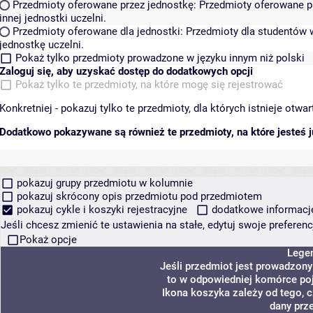
Przedmioty oferowane przez jednostkę:
Przedmioty oferowane pr
innej jednostki uczelni.
Przedmioty oferowane dla jednostki:
Przedmioty dla studentów w
jednostkę uczelni.
Pokaż tylko przedmioty prowadzone w języku innym niż polski
Zaloguj się, aby uzyskać dostęp do dodatkowych opcji
Pokaż tylko te przedmioty, na które mogę się rejestrować
Konkretniej - pokazuj tylko te przedmioty, dla których istnieje otw
Dodatkowo pokazywane są również te przedmioty, na które jesteś ju
pokazuj grupy przedmiotu w kolumnie
pokazuj skrócony opis przedmiotu pod przedmiotem
pokazuj cykle i koszyki rejestracyjne
dodatkowe informacje 
Jeśli chcesz zmienić te ustawienia na stałe, edytuj swoje prefere
Pokaż opcje
Lege
Jeśli przedmiot jest prowadzon
to w odpowiedniej komórce poja
Ikona koszyka zależy od tego, 
dany prz