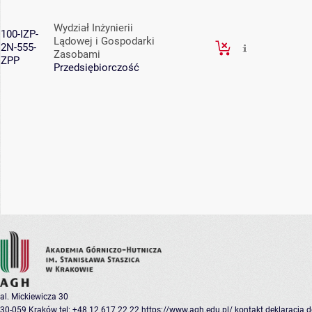
Wydział Inżynierii
100-IZP-
Lądowej i Gospodarki
2N-555-
Zasobami
ZPP
Przedsiębiorczość
al. Mickiewicza 30
30-059 Kraków
tel: +48 12 617 22 22
https://www.agh.edu.pl/
kontakt
deklaracja 