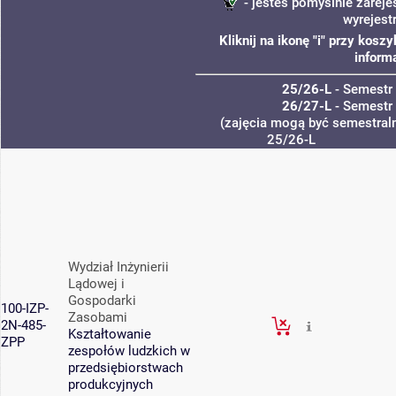
- jesteś pomyślnie zareje
wyrejest
Kliknij na ikonę "i" przy kos
inform
25/26-L
- Semestr
26/27-L
- Semestr
(zajęcia mogą być semestraln
25/26-L
Wydział Inżynierii
Lądowej i
Gospodarki
100-IZP-
Zasobami
2N-485-
Kształtowanie
ZPP
zespołów ludzkich w
przedsiębiorstwach
produkcyjnych