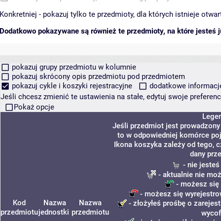
Konkretniej - pokazuj tylko te przedmioty, dla których istnieje otw
Dodatkowo pokazywane są również te przedmioty, na które jesteś ju
pokazuj grupy przedmiotu w kolumnie
pokazuj skrócony opis przedmiotu pod przedmiotem
pokazuj cykle i koszyki rejestracyjne
dodatkowe informacje 
Jeśli chcesz zmienić te ustawienia na stałe, edytuj swoje prefere
Pokaż opcje
Lege
Jeśli przedmiot jest prowadzon
to w odpowiedniej komórce poja
Ikona koszyka zależy od tego, 
dany prz
- nie jeste
- aktualnie nie moż
- możesz się 
- możesz się wyrejestro
Kod
Nazwa
Nazwa
- złożyłeś prośbę o zarejest
przedmiotu
jednostki
przedmiotu
wycof