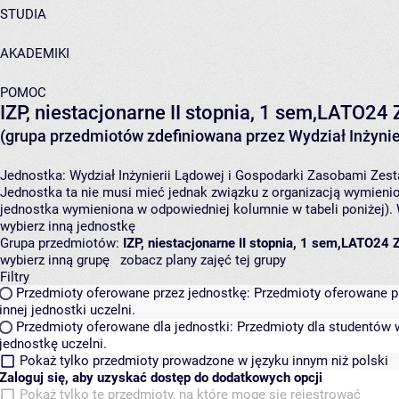
STUDIA
AKADEMIKI
POMOC
IZP, niestacjonarne II stopnia, 1 sem,LATO24
(grupa przedmiotów zdefiniowana przez Wydział Inżynie
Jednostka:
Wydział Inżynierii Lądowej i Gospodarki Zasobami
Zest
Jednostka ta nie musi mieć jednak związku z organizacją wymieni
jednostka wymieniona w odpowiedniej kolumnie w tabeli poniżej).
wybierz inną jednostkę
Grupa przedmiotów:
IZP, niestacjonarne II stopnia, 1 sem,LATO24
wybierz inną grupę
zobacz plany zajęć tej grupy
Filtry
Przedmioty oferowane przez jednostkę:
Przedmioty oferowane pr
innej jednostki uczelni.
Przedmioty oferowane dla jednostki:
Przedmioty dla studentów w
jednostkę uczelni.
Pokaż tylko przedmioty prowadzone w języku innym niż polski
Zaloguj się, aby uzyskać dostęp do dodatkowych opcji
Pokaż tylko te przedmioty, na które mogę się rejestrować