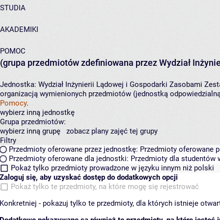
STUDIA
AKADEMIKI
POMOC
(grupa przedmiotów zdefiniowana przez Wydział Inżynie
Jednostka:
Wydział Inżynierii Lądowej i Gospodarki Zasobami
Zest
organizacją wymienionych przedmiotów (jednostką odpowiedzialną 
Pomocy
.
wybierz inną jednostkę
Grupa przedmiotów:
wybierz inną grupę
zobacz plany zajęć tej grupy
Filtry
Przedmioty oferowane przez jednostkę:
Przedmioty oferowane pr
Przedmioty oferowane dla jednostki:
Przedmioty dla studentów w
Pokaż tylko przedmioty prowadzone w języku innym niż polski
Zaloguj się, aby uzyskać dostęp do dodatkowych opcji
Pokaż tylko te przedmioty, na które mogę się rejestrować
Konkretniej - pokazuj tylko te przedmioty, dla których istnieje otw