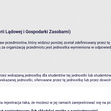
rii Lądowej i Gospodarki Zasobami)
aw przedmiotów, który widzisz poniżej został zdefiniowany przez tę
za organizację przedmiotu jest jednostka wymieniona w odpowiedni
zez wskazaną jednostkę dla studentów tej jednostki lub studentów 
skazanej jednostki, oferowane przez tę jednostkę lub przez dowoln
arta rejestracja taka, że możesz w jej ramach zarejestrować się na p