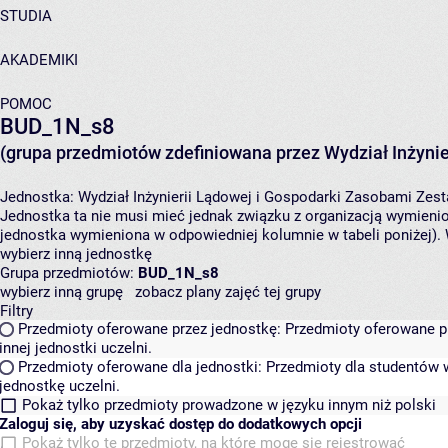
STUDIA
AKADEMIKI
POMOC
BUD_1N_s8
(grupa przedmiotów zdefiniowana przez Wydział Inżynie
Jednostka:
Wydział Inżynierii Lądowej i Gospodarki Zasobami
Zest
Jednostka ta nie musi mieć jednak związku z organizacją wymieni
jednostka wymieniona w odpowiedniej kolumnie w tabeli poniżej).
wybierz inną jednostkę
Grupa przedmiotów:
BUD_1N_s8
wybierz inną grupę
zobacz plany zajęć tej grupy
Filtry
Przedmioty oferowane przez jednostkę:
Przedmioty oferowane pr
innej jednostki uczelni.
Przedmioty oferowane dla jednostki:
Przedmioty dla studentów w
jednostkę uczelni.
Pokaż tylko przedmioty prowadzone w języku innym niż polski
Zaloguj się, aby uzyskać dostęp do dodatkowych opcji
Pokaż tylko te przedmioty, na które mogę się rejestrować