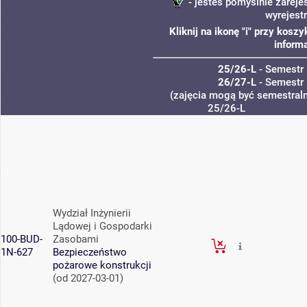
- jesteś pomyślnie zareje
wyrejest
Kliknij na ikonę "i" przy kos
informa
25/26-L
- Semestr 
26/27-L
- Semestr 
(zajęcia mogą być semestralne
25/26-L
Wydział Inżynierii
Lądowej i Gospodarki
100-BUD-
Zasobami
1N-627
Bezpieczeństwo
pożarowe konstrukcji
(od 2027-03-01)