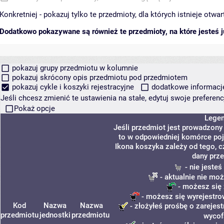
Konkretniej - pokazuj tylko te przedmioty, dla których istnieje otw
Dodatkowo pokazywane są również te przedmioty, na które jesteś ju
pokazuj grupy przedmiotu w kolumnie
pokazuj skrócony opis przedmiotu pod przedmiotem
pokazuj cykle i koszyki rejestracyjne
dodatkowe informacje 
Jeśli chcesz zmienić te ustawienia na stałe, edytuj swoje prefere
Pokaż opcje
Lege
Jeśli przedmiot jest prowadzon
to w odpowiedniej komórce poja
Ikona koszyka zależy od tego, 
dany prz
- nie jeste
- aktualnie nie moż
- możesz się 
- możesz się wyrejestro
Kod
Nazwa
Nazwa
- złożyłeś prośbę o zarejest
przedmiotu
jednostki
przedmiotu
wycof