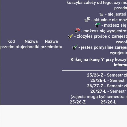
koszyka zależy od tego, czy mo
przedm
- nie jeste
- aktualnie nie mo
- możesz się
- możesz się wyrejestro
- złożyłeś prośbę o zarejest
Kod
Nazwa
Nazwa
wycof
przedmiotu
jednostki
przedmiotu
- jesteś pomyślnie zareje
wyrejest
Kliknij na ikonę "i" przy kos
inform
25/26-Z
- Semestr 
25/26-L
- Semestr
26/27-Z
- Semestr 
26/27-L
- Semestr
(zajęcia mogą być semestraln
25/26-Z
25/26-L