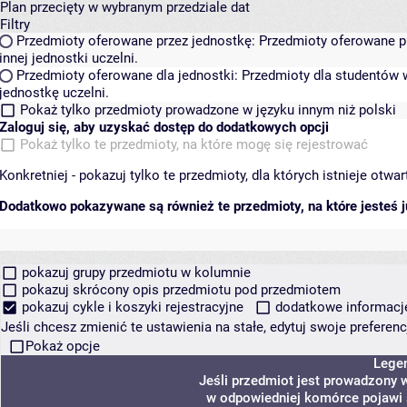
Plan przecięty w wybranym przedziale dat
Filtry
Przedmioty oferowane przez jednostkę:
Przedmioty oferowane pr
innej jednostki uczelni.
Przedmioty oferowane dla jednostki:
Przedmioty dla studentów w
jednostkę uczelni.
Pokaż tylko przedmioty prowadzone w języku innym niż polski
Zaloguj się, aby uzyskać dostęp do dodatkowych opcji
Pokaż tylko te przedmioty, na które mogę się rejestrować
Konkretniej - pokazuj tylko te przedmioty, dla których istnieje otw
Dodatkowo pokazywane są również te przedmioty, na które jesteś ju
pokazuj grupy przedmiotu w kolumnie
pokazuj skrócony opis przedmiotu pod przedmiotem
pokazuj cykle i koszyki rejestracyjne
dodatkowe informacje 
Jeśli chcesz zmienić te ustawienia na stałe, edytuj swoje prefere
Pokaż opcje
Lege
Jeśli przedmiot jest prowadzony 
w odpowiedniej komórce pojawi s