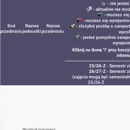
- nie jeste
- aktualnie nie mo
- możesz się
- możesz się wyrejestro
Kod
Nazwa
Nazwa
- złożyłeś prośbę o zarejest
przedmiotu
jednostki
przedmiotu
wycof
- jesteś pomyślnie zareje
wyrejest
Kliknij na ikonę "i" przy kos
inform
25/26-Z
- Semestr 
26/27-Z
- Semestr 
(zajęcia mogą być semestraln
25/26-Z
Wydział Inżynierii