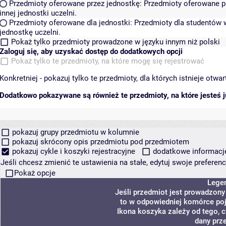
Przedmioty oferowane przez jednostkę:
Przedmioty oferowane pr
innej jednostki uczelni.
Przedmioty oferowane dla jednostki:
Przedmioty dla studentów w
jednostkę uczelni.
Pokaż tylko przedmioty prowadzone w języku innym niż polski
Zaloguj się, aby uzyskać dostęp do dodatkowych opcji
Pokaż tylko te przedmioty, na które mogę się rejestrować
Konkretniej - pokazuj tylko te przedmioty, dla których istnieje otw
Dodatkowo pokazywane są również te przedmioty, na które jesteś ju
pokazuj grupy przedmiotu w kolumnie
pokazuj skrócony opis przedmiotu pod przedmiotem
pokazuj cykle i koszyki rejestracyjne
dodatkowe informacje 
Jeśli chcesz zmienić te ustawienia na stałe, edytuj swoje prefere
Pokaż opcje
Lege
Jeśli przedmiot jest prowadzon
to w odpowiedniej komórce poja
Ikona koszyka zależy od tego, 
dany prz