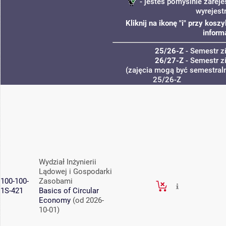
- jesteś pomyślnie zareje
wyrejest
Kliknij na ikonę "i" przy kos
inform
25/26-Z
- Semestr 
26/27-Z
- Semestr 
(zajęcia mogą być semestraln
25/26-Z
Wydział Inżynierii
Lądowej i Gospodarki
100-100-
Zasobami
1S-421
Basics of Circular
Economy
(od 2026-
10-01)