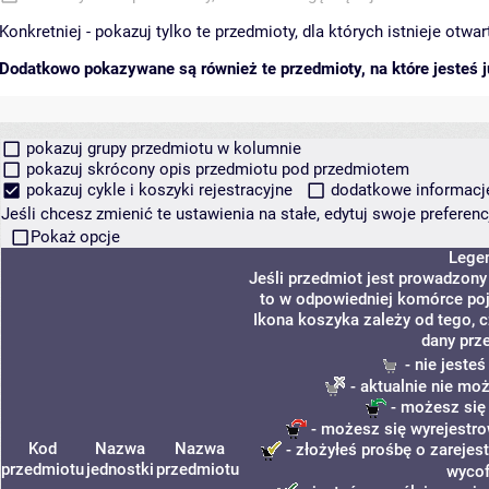
Konkretniej - pokazuj tylko te przedmioty, dla których istnieje otw
Dodatkowo pokazywane są również te przedmioty, na które jesteś ju
pokazuj grupy przedmiotu w kolumnie
pokazuj skrócony opis przedmiotu pod przedmiotem
pokazuj cykle i koszyki rejestracyjne
dodatkowe informacje 
Jeśli chcesz zmienić te ustawienia na stałe, edytuj swoje prefere
Pokaż opcje
Lege
Jeśli przedmiot jest prowadzon
to w odpowiedniej komórce poja
Ikona koszyka zależy od tego, 
dany prz
- nie jeste
- aktualnie nie mo
- możesz się
- możesz się wyrejestro
Kod
Nazwa
Nazwa
- złożyłeś prośbę o zarejest
przedmiotu
jednostki
przedmiotu
wycof