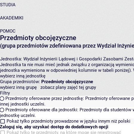
STUDIA
AKADEMIKI
POMOC
Przedmioty obcojęzyczne
(grupa przedmiotów zdefiniowana przez Wydział Inżynie
Jednostka:
Wydział Inżynierii Lądowej i Gospodarki Zasobami
Zest
Jednostka ta nie musi mieć jednak związku z organizacją wymieni
jednostka wymieniona w odpowiedniej kolumnie w tabeli poniżej).
wybierz inną jednostkę
Grupa przedmiotów:
Przedmioty obcojęzyczne
wybierz inną grupę
zobacz plany zajęć tej grupy
Filtry
Przedmioty oferowane przez jednostkę:
Przedmioty oferowane pr
innej jednostki uczelni.
Przedmioty oferowane dla jednostki:
Przedmioty dla studentów w
jednostkę uczelni.
Pokaż tylko przedmioty prowadzone w języku innym niż polski
Zaloguj się, aby uzyskać dostęp do dodatkowych opcji
Pokaż tylko te przedmioty, na które mogę się rejestrować